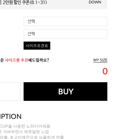
 2만원 할인 쿠폰(8.1~31)
DOWN
선택
선택
사이즈조견표
까운
사이즈를 추천
해드릴까요?
MY SIZE
0
BUY
IPTION
ll-CUP을 사용한 노와이어제품
로 가벼우면서 캐쥬얼한 느낌
고라벨, 로고어깨끈으로 심플하게 연출