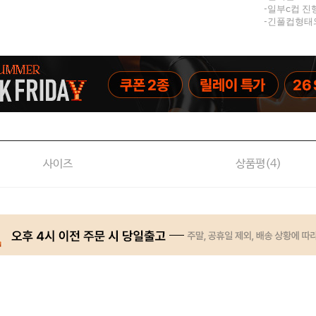
-일부c컵 진
-긴풀컵형태
사이즈
상품평(
4
)