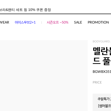
WEAR
아이스무브2+1
시즌오프 ~50%
SALE
PROMOTION
BODYGUARD.
멜란
드 
BGWBX35
PRICE
주말특가 2
[썸머블프]