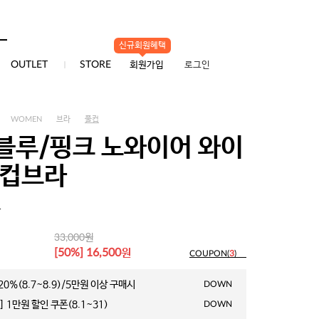
신규회원혜택
0
OUTLET
STORE
회원가입
로그인
WOMEN
브라
풀컵
블루/핑크 노와이어 와이
풀컵브라
1
원
33,000
원
[50%] 16,500
COUPON(
3
)
0%(8.7~8.9)/5만원 이상 구매시
DOWN
 1만원 할인 쿠폰(8.1~31)
DOWN