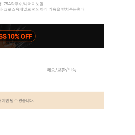
행. 75A약푸쉬/나머지노멀
와 크로스속패널로 편안하게 가슴을 받쳐주는형태
배송/교환/반품