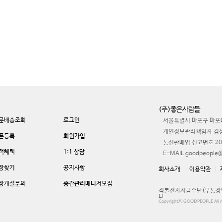
(주)좋은사람들
문배송조회
로그인
서울특별시 마포구 마포대
개인정보관리책임자 김
폰등록
회원가입
통신판매업 신고번호 20
객혜택
1:1 상담
E-MAIL goodpeople@
장찾기
공지사항
회사소개
이용약관
장개설문의
중간관리매니저모집
직불전자지급수단(무통장입
다.
Copyrightⓒ GOODPEOPLE All ri