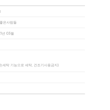
크
)좋은사람들
21년 03월
 손세탁 기능으로 세탁, 건조기사용금지)