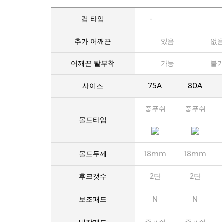
컵 타입
-
추가 어깨끈
있음
없
어깨끈 탈부착
가능
불
사이즈
75A
80A
중푸쉬
중푸쉬
몰드타입
몰드두께
18mm
18mm
후크갯수
2단
2단
보조패드
N
N