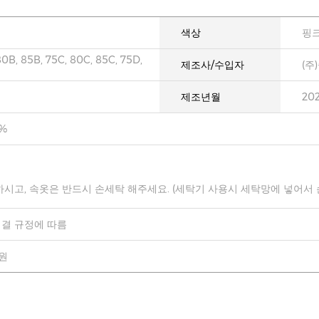
색상
핑
80B, 85B, 75C, 80C, 85C, 75D,
제조사/수입자
(주
제조년월
20
0%
하시고, 속옷은 반드시 손세탁 해주세요. (세탁기 사용시 세탁망에 넣어서
결 규정에 따름
0원