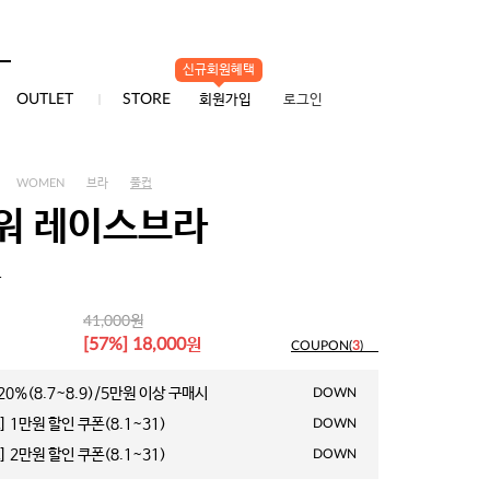
신규회원혜택
0
OUTLET
STORE
회원가입
로그인
WOMEN
브라
풀컵
워 레이스브라
1
원
41,000
원
[57%] 18,000
COUPON(
3
)
0%(8.7~8.9)/5만원 이상 구매시
DOWN
 1만원 할인 쿠폰(8.1~31)
DOWN
 2만원 할인 쿠폰(8.1~31)
DOWN