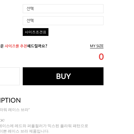
선택
선택
사이즈조견표
까운
사이즈를 추천
해드릴까요?
MY SIZE
0
BUY
IPTION
라워 레이스 브라"
K!
베이스에 레드와 퍼플컬러가 믹스된 플라워 패턴으로
이쁜 레이스 브라 제품입니다.