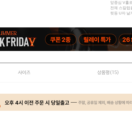
앞중심 V홀로
전체 스칼럽
뒷등 U자 날
사이즈
상품평(
15
)