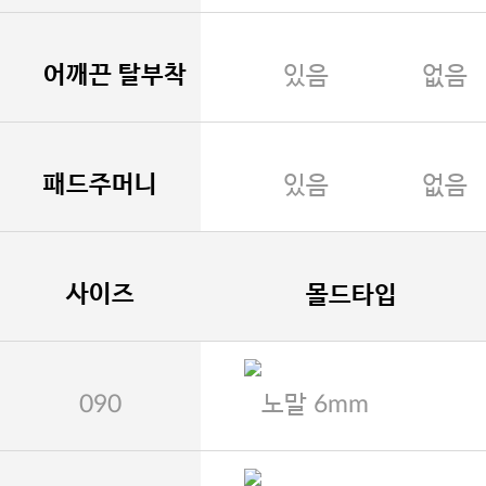
어깨끈 탈부착
있음
없음
패드주머니
있음
없음
사이즈
몰드타입
090
노말 6mm