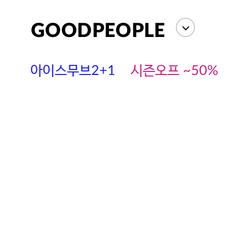
아이스무브2+1
시즌오프 ~50%
에스까다
스딘
츄츄안나