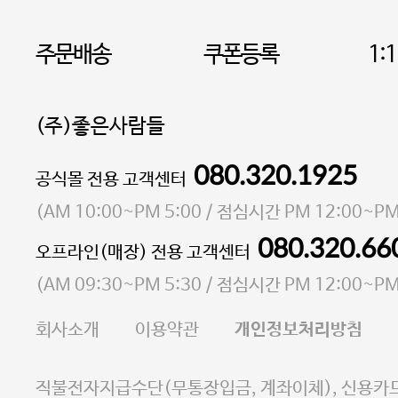
주문배송
쿠폰등록
1:
(주)좋은사람들
080.320.1925
대표 이성현,박영환
공식몰 전용 고객센터
| 개인정보관리책임자 김상현
소재지 서울특별시 마포구 마포대로4다길 41 마포
(
AM 10:00~PM 5:00
/ 점심시간
PM 12:00~PM
통신판매업 신고번호 2023-서울마포-3931호
080.320.66
오프라인(매장) 전용 고객센터
사업자등록번호 105-81-58242
(
AM 09:30~PM 5:30
/ 점심시간
PM 12:00~PM
FAX 02-6380-5020
회사소개
이용약관
개인정보처리방침
E-MAIL goodpeople@gpin.co.kr
사업자정보확인
이니시스 에스크로 서비스
직불전자지급수단(무통장입금, 계좌이체), 신용카드