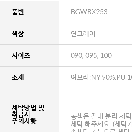
품번
BGWBX253
색상
연그레이
사이즈
090, 095, 100
소재
여브라:NY 90%,PU 
세탁방법 및
취급시
농색은 절대 분리 세탁
주의사항
세탁 해주세요. (세탁