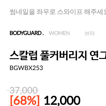
썸네일을 좌우로 스와이프 해주세
BODYGUARD
.
WOMEN
브라
스칼럽 풀커버리지 연
BGWBX253
37,000
[68%]
12,000