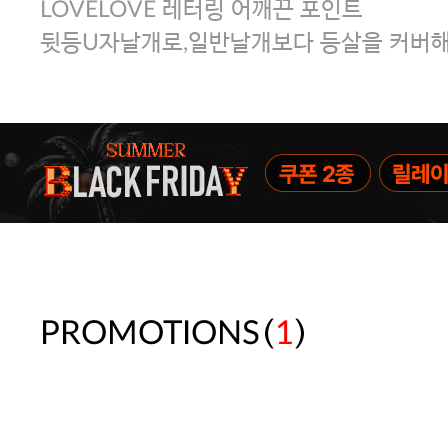
LOVELOVE 레터링 어깨끈 포인트
뒷등U자날개로,일반날개보다 등살을 커버해
(
)
PROMOTIONS
1