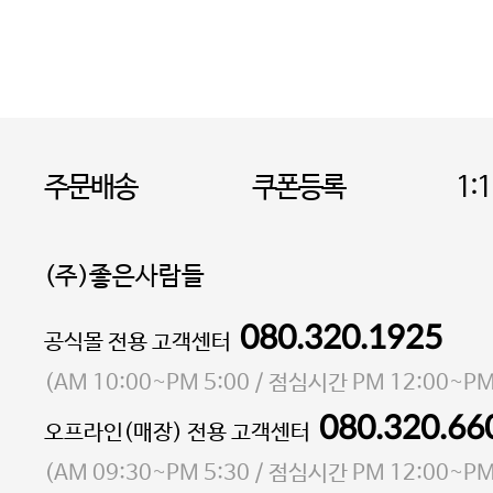
주문배송
쿠폰등록
1:
(주)좋은사람들
080.320.1925
대표 이성현,박영환
공식몰 전용 고객센터
| 개인정보관리책임자 김상현
소재지 서울특별시 마포구 마포대로4다길 41 마포
(
AM 10:00~PM 5:00
/ 점심시간
PM 12:00~PM
통신판매업 신고번호 2023-서울마포-3931호
080.320.66
오프라인(매장) 전용 고객센터
사업자등록번호 105-81-58242
(
AM 09:30~PM 5:30
/ 점심시간
PM 12:00~PM