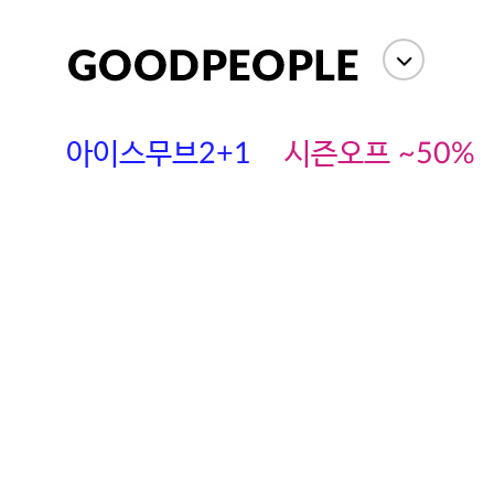
아이스무브2+1
시즌오프 ~50%
에스까다
스딘
츄츄안나