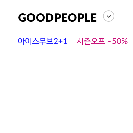
아이스무브2+1
시즌오프 ~50%
에스까다
스딘
츄츄안나