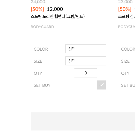
24,000
23,000
[50%]
12,000
[50%]
스프링 노라인 헴팬티(크림/민트)
스프링 심
BODYGUARD
BODYGU
선택
COLOR
COLO
선택
SIZE
SIZE
QTY
QTY
SET BUY
SET B