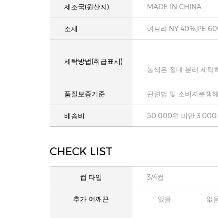
제조국(원산지)
MADE IN CHINA
소재
여브라:NY 40%,PE 6
세탁방법(취급표시)
농색은 절대 분리 세탁
품질보증기준
관련법 및 소비자분쟁해
배송비
50,000원 미만 3,00
CHECK LIST
컵 타입
3/4컵
추가 어깨끈
있음
없