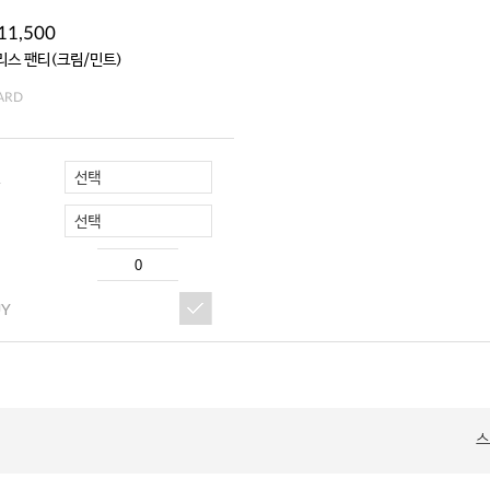
11,500
리스 팬티(크림/민트)
ARD
선택
R
선택
UY
스