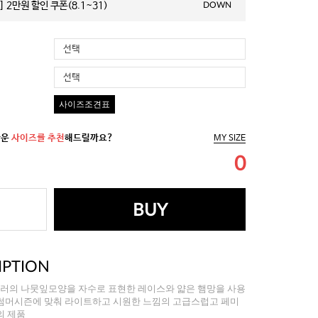
 2만원 할인 쿠폰(8.1~31)
DOWN
선택
선택
사이즈조견표
까운
사이즈를 추천
해드릴까요?
MY SIZE
0
BUY
IPTION
러의 나뭇잎모양을 자수로 표현한 레이스와 얇은 햄망을 사용
썸머시즌에 맞춰 라이트하고 시원한 느낌의 고급스럽고 페미
의 제품