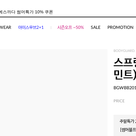
사이즈
상품평(
2
)
WEAR
아이스무브2+1
시즌오프 ~50%
SALE
PROMOTION
BODYGUARD.
스프
민트
BGWBB20
PRICE
주말특가 2
[썸머블프]