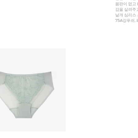
몸판이 없고 
감을 살려주고
날개 심리스
75A강푸쉬,