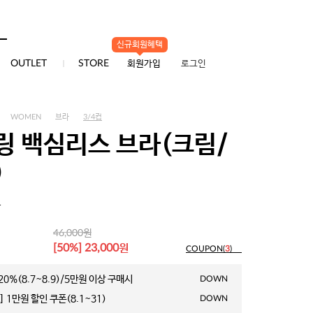
배송/교환/반품
신규회원혜택
0
OUTLET
STORE
회원가입
로그인
WOMEN
브라
3/4컵
링 백심리스 브라(크림/
)
1
원
46,000
원
[50%] 23,000
COUPON(
3
)
0%(8.7~8.9)/5만원 이상 구매시
DOWN
 1만원 할인 쿠폰(8.1~31)
DOWN