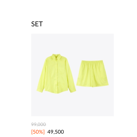
SET
99,000
[50%]
49,500