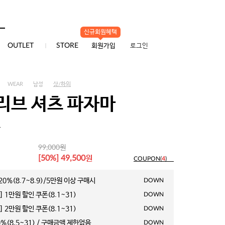
신규회원혜택
0
OUTLET
STORE
회원가입
로그인
WEAR
남성
상/하의
리브 셔츠 파자마
1
원
99,000
원
[50%] 49,500
COUPON(
4
)
0%(8.7~8.9)/5만원 이상 구매시
DOWN
 1만원 할인 쿠폰(8.1~31)
DOWN
 2만원 할인 쿠폰(8.1~31)
DOWN
%(8.5~31) / 구매금액 제한없음
DOWN