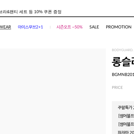
WEAR
아이스무브2+1
시즌오프 ~50%
SALE
PROMOTION
BODYGUARD.
롱슬
BGMNB20
PRICE
주말특가 2
[썸머블프]
[썸머블프]
파자마 20