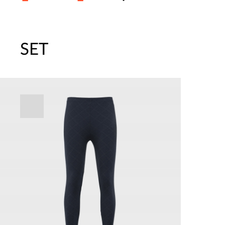
SET
주말특가 20%(8.7~8.9)/5만원 이
[썸머블프] 1만원 할인 쿠폰(8.1~31)
[썸머블프] 2만원 할인 쿠폰(8.1~31)