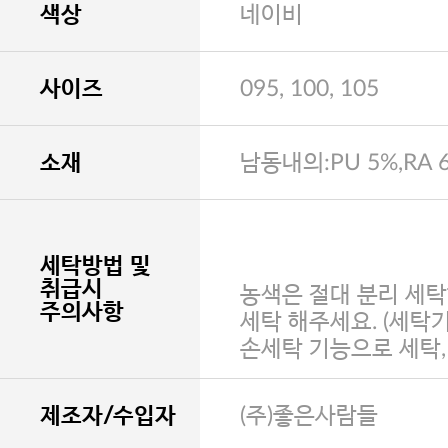
색상
네이비
사이즈
095, 100, 105
소재
남동내의:PU 5%,RA 6
세탁방법 및
취급시
농색은 절대 분리 세탁
주의사항
세탁 해주세요. (세탁
손세탁 기능으로 세탁
제조자/수입자
(주)좋은사람들