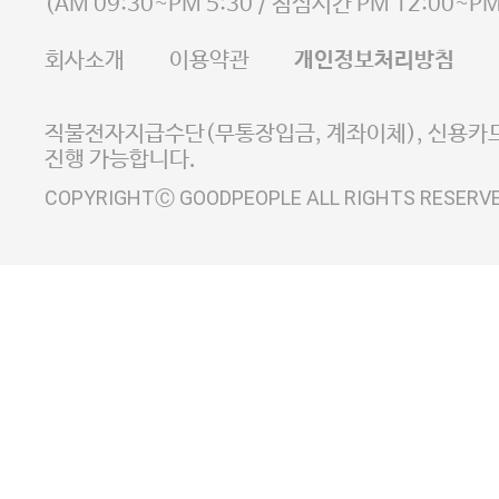
(
AM 09:30~PM 5:30
/ 점심시간
PM 12:00~PM
FAX 02-6380-5020
회사소개
이용약관
개인정보처리방침
E-MAIL goodpeople@gpin.co.kr
사업자정보확인
이니시스 에스크로 서비스
직불전자지급수단(무통장입금, 계좌이체), 신용카드
진행 가능합니다.
COPYRIGHTⒸ GOODPEOPLE ALL RIGHTS RESERV