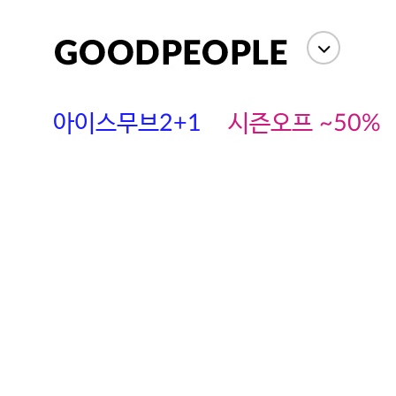
아이스무브2+1
시즌오프 ~50%
에스까다
스딘
츄츄안나