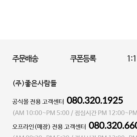
주문배송
쿠폰등록
1:
(주)좋은사람들
080.320.1925
대표 이성현,박영환
공식몰 전용 고객센터
| 개인정보관리책임자 김상현
소재지 서울특별시 마포구 마포대로4다길 41 마포
(
AM 10:00~PM 5:00
/ 점심시간
PM 12:00~PM
통신판매업 신고번호 2023-서울마포-3931호
080.320.66
오프라인(매장) 전용 고객센터
사업자등록번호 105-81-58242