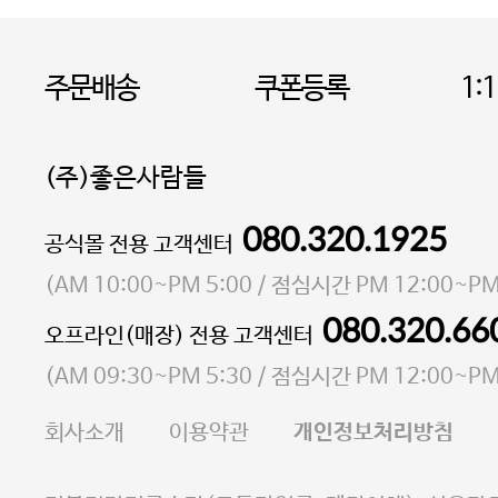
주문배송
쿠폰등록
1:
(주)좋은사람들
080.320.1925
대표 이성현,박영환
공식몰 전용 고객센터
| 개인정보관리책임자 김상현
소재지 서울특별시 마포구 마포대로4다길 41 마포
(
AM 10:00~PM 5:00
/ 점심시간
PM 12:00~PM
통신판매업 신고번호 2023-서울마포-3931호
080.320.66
오프라인(매장) 전용 고객센터
사업자등록번호 105-81-58242
(
AM 09:30~PM 5:30
/ 점심시간
PM 12:00~PM
FAX 02-6380-5020
회사소개
이용약관
개인정보처리방침
E-MAIL goodpeople@gpin.co.kr
사업자정보확인
이니시스 에스크로 서비스