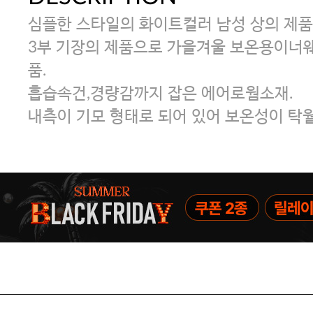
심플한 스타일의 화이트컬러 남성 상의 제품
3부 기장의 제품으로 가을겨울 보온용이너
품.
흡습속건,경량감까지 잡은 에어로웜소재.
내측이 기모 형태로 되어 있어 보온성이 탁월