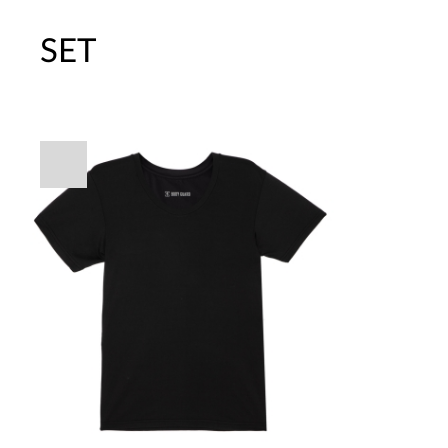
SET
주말특가 20%(8.7~8.9)/5만원 이
[썸머블프] 1만원 할인 쿠폰(8.1~31)
[썸머블프] 2만원 할인 쿠폰(8.1~31)