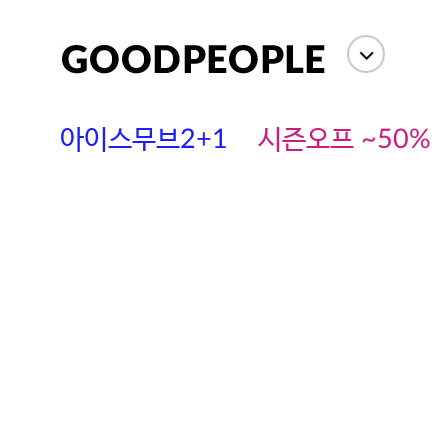
아이스무브2+1
시즌오프 ~50%
에스까다
스딘
츄츄안나