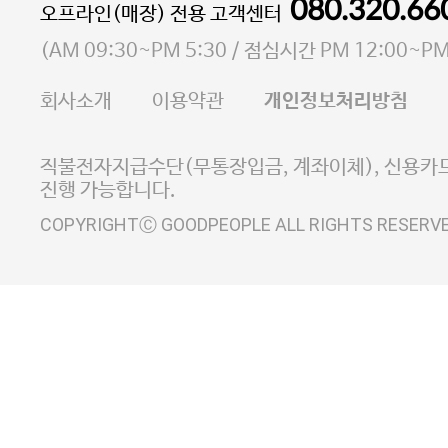
통신판매업 신고번호 2023-서울마포-3931호
080.320.66
오프라인(매장) 전용 고객센터
사업자등록번호 105-81-58242
(
AM 09:30~PM 5:30
/ 점심시간
PM 12:00~PM
FAX 02-6380-5020
회사소개
이용약관
개인정보처리방침
E-MAIL goodpeople@gpin.co.kr
사업자정보확인
이니시스 에스크로 서비스
직불전자지급수단(무통장입금, 계좌이체), 신용카드
진행 가능합니다.
COPYRIGHTⒸ GOODPEOPLE ALL RIGHTS RESERV