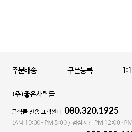
주문배송
쿠폰등록
1:
(주)좋은사람들
080.320.1925
대표 이성현,박영환
공식몰 전용 고객센터
| 개인정보관리책임자 김상현
소재지 서울특별시 마포구 마포대로4다길 41 마포
(
AM 10:00~PM 5:00
/ 점심시간
PM 12:00~PM