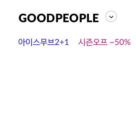
아이스무브2+1
시즌오프 ~50%
에스까다
스딘
츄츄안나