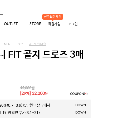
배송/교환/반품
신규회원혜택
0
OUTLET
STORE
회원가입
로그인
MEN
드로즈
남드로즈3매입
 FIT 골지 드로즈 3매
3
원
45,000
원
[29%] 32,200
COUPON(
4
)
0%(8.7~8.9)/5만원 이상 구매시
DOWN
 1만원 할인 쿠폰(8.1~31)
DOWN