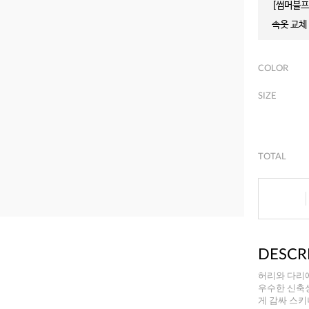
[썸머블프]
속옷 교체 
COLOR
SIZE
TOTAL
DESCR
허리와 다리
우수한 신축
게 감싸 스키