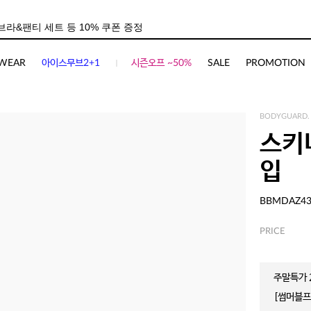
사이즈
상품평(
2
)
WEAR
아이스무브2+1
시즌오프 ~50%
SALE
PROMOTION
BODYGUARD.
스키니
입
BBMDAZ4
PRICE
주말특가 2
[썸머블프]