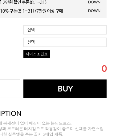
 2만원 할인 쿠폰(8.1~31)
DOWN
10% 쿠폰(8.1~31)/7만원 이상 구매
DOWN
선택
선택
사이즈조견표
0
BUY
IPTION
에 봉제선이 없어 배김이 없는 본딩드로즈.
성과 부드러운 터치감으로 착용감이 좋으며 신체를 자연스럽
니한 실루엣을 주는 골지 3매입 제품.