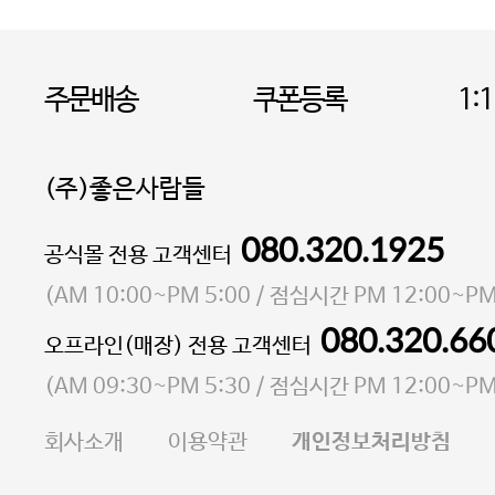
주문배송
쿠폰등록
1:
(주)좋은사람들
080.320.1925
대표 이성현,박영환
공식몰 전용 고객센터
| 개인정보관리책임자 김상현
소재지 서울특별시 마포구 마포대로4다길 41 마포
(
AM 10:00~PM 5:00
/ 점심시간
PM 12:00~PM
통신판매업 신고번호 2023-서울마포-3931호
080.320.66
오프라인(매장) 전용 고객센터
사업자등록번호 105-81-58242
(
AM 09:30~PM 5:30
/ 점심시간
PM 12:00~PM
FAX 02-6380-5020
회사소개
이용약관
개인정보처리방침
E-MAIL goodpeople@gpin.co.kr