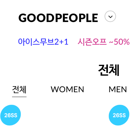
아이스무브2+1
시즌오프 ~50%
전체
전체
WOMEN
MEN
에스까다
스딘
츄츄안나