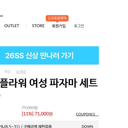
신규회원혜택
0
OUTLET
STORE
회원가입
로그인
여성
상/하의
 플라워 여성 파자마 세트
5
원
79,000
원
[11%] 71,000
COUPON(
1
)
%(8.5~31) / 구매금액 제한없음
DOWN