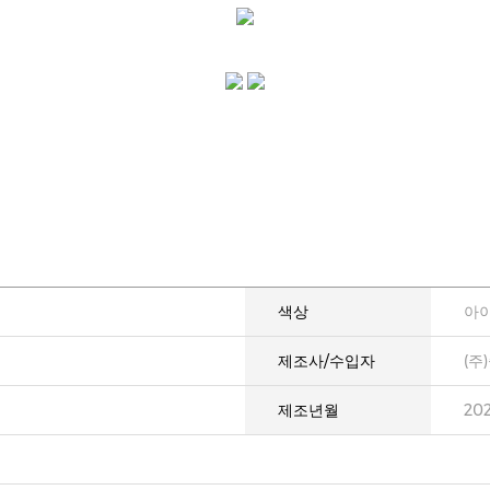
색상
아
제조사/수입자
(주
제조년월
20