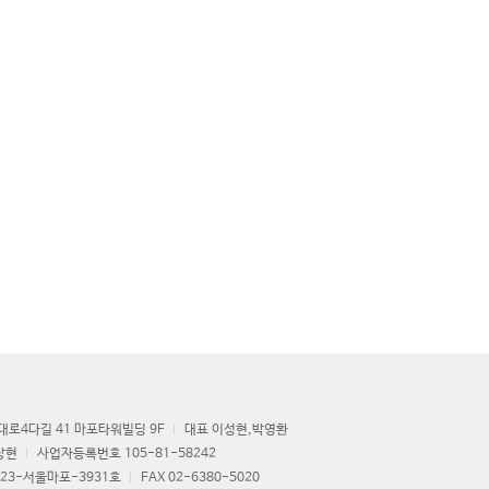
로4다길 41 마포타워빌딩 9F
대표 이성현,박영환
상현
사업자등록번호 105-81-58242
23-서울마포-3931호
FAX 02-6380-5020