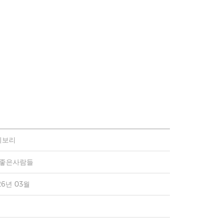
이보리
)좋은사람들
26년 03월