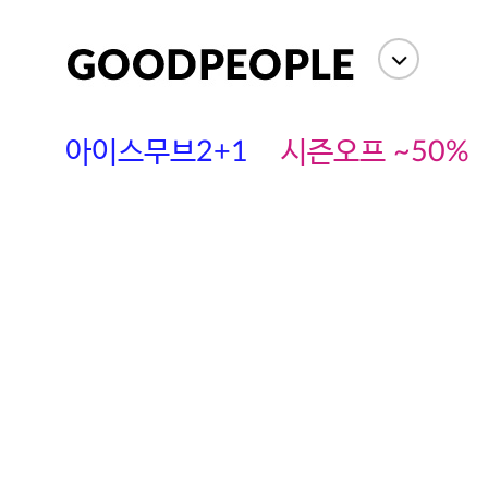
아이스무브2+1
시즌오프 ~50%
에스까다
스딘
츄츄안나