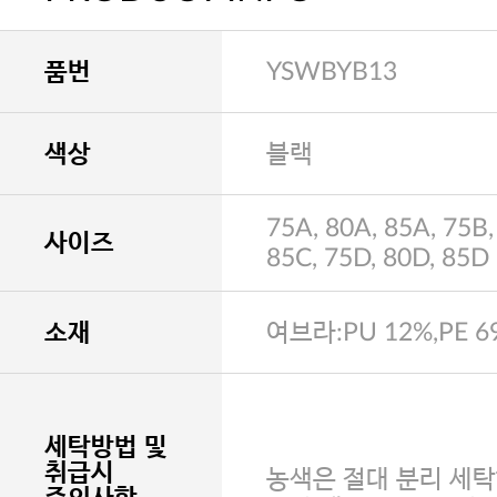
품번
YSWBYB13
색상
블랙
75A, 80A, 85A, 75B,
사이즈
85C, 75D, 80D, 85D
소재
여브라:PU 12%,PE 6
세탁방법 및
취급시
농색은 절대 분리 세탁