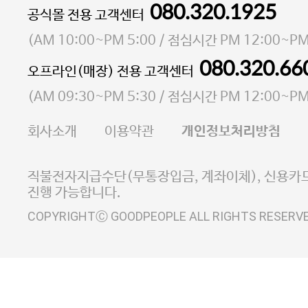
080.320.1925
대표 이성현,박영환
공식몰 전용 고객센터
| 개인정보관리책임자 김상현
소재지 서울특별시 마포구 마포대로4다길 41 마포
(
AM 10:00~PM 5:00
/ 점심시간
PM 12:00~PM
통신판매업 신고번호 2023-서울마포-3931호
080.320.66
오프라인(매장) 전용 고객센터
사업자등록번호 105-81-58242
(
AM 09:30~PM 5:30
/ 점심시간
PM 12:00~PM
FAX 02-6380-5020
회사소개
이용약관
개인정보처리방침
E-MAIL goodpeople@gpin.co.kr
사업자정보확인
이니시스 에스크로 서비스
직불전자지급수단(무통장입금, 계좌이체), 신용카드
진행 가능합니다.
COPYRIGHTⒸ GOODPEOPLE ALL RIGHTS RESERV