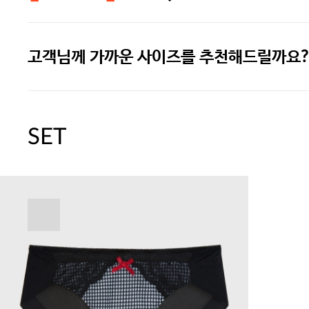
고객님께 가까운 사이즈를 추천해드릴까요?
주말특가 20%(8.7~8.9)/5만원 이
[썸머블프] 1만원 할인 쿠폰(8.1~31)
SET
[썸머블프] 2만원 할인 쿠폰(8.1~31)