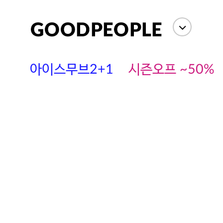
아이스무브2+1
시즌오프 ~50%
에스까다
스딘
츄츄안나