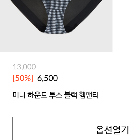
13,000
[50%]
6,500
미니 하운드 투스 블랙 헴팬티
YES
옵션열기