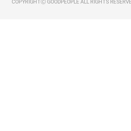
COPYRIGHTⒸ GOODPEOPLE ALL RIGHTS RESERV