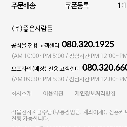
주문배송
쿠폰등록
1:
(주)좋은사람들
080.320.1925
대표 이성현,박영환
공식몰 전용 고객센터
| 개인정보관리책임자 김상현
소재지 서울특별시 마포구 마포대로4다길 41 마포
(
AM 10:00~PM 5:00
/ 점심시간
PM 12:00~PM
통신판매업 신고번호 2023-서울마포-3931호
080.320.66
오프라인(매장) 전용 고객센터
사업자등록번호 105-81-58242
(
AM 09:30~PM 5:30
/ 점심시간
PM 12:00~PM
FAX 02-6380-5020
회사소개
이용약관
개인정보처리방침
E-MAIL goodpeople@gpin.co.kr
사업자정보확인
이니시스 에스크로 서비스
직불전자지급수단(무통장입금, 계좌이체), 신용카드
진행 가능합니다.