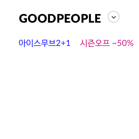
아이스무브2+1
시즌오프 ~50%
에스까다
스딘
츄츄안나