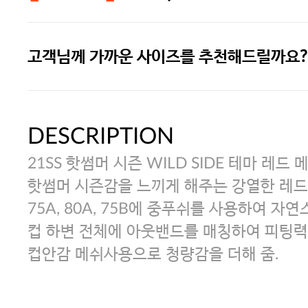
고객님께 가까운 사이즈를 추천해드릴까요?
주말특가 20%(8.7~8.9)/5만원 이
[썸머블프] 1만원 할인 쿠폰(8.1~31)
DESCRIPTION
21SS 핫썸머 시즌 WILD SIDE 테마 레드 
[썸머블프] 2만원 할인 쿠폰(8.1~31)
핫썸머 시즌감을 느끼게 해주는 강열한 레드 
75A, 80A, 75B에 중푸쉬를 사용하여 
컵 하변 전체에 아웃밴드를 매칭하여 피팅력
컵안감 메쉬사용으로 청량감을 더해 줌.