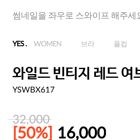
썸네일을 좌우로 스와이프 해주세
YES
.
WOMEN
브라
풀컵
와일드 빈티지 레드 여
YSWBX617
32,000
[50%]
16,000