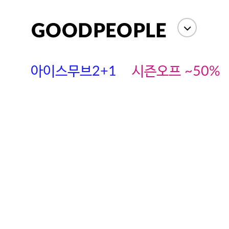
아이스무브2+1
시즌오프 ~50%
에스까다
스딘
츄츄안나