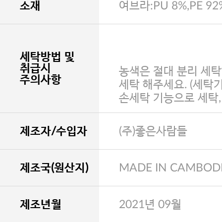
소재
여브라:PU 8%,PE 92
세탁방법 및
취급시
농색은 절대 분리 세탁
주의사항
세탁 해주세요. (세탁
손세탁 기능으로 세탁
제조자/수입자
(주)좋은사람들
제조국(원산지)
MADE IN CAMBOD
제조년월
2021년 09월