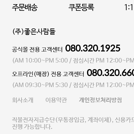
주문배송
쿠폰등록
1:
(주)좋은사람들
080.320.1925
대표 이성현,박영환
공식몰 전용 고객센터
| 개인정보관리책임자 김상현
소재지 서울특별시 마포구 마포대로4다길 41 마포
(
AM 10:00~PM 5:00
/ 점심시간
PM 12:00~PM
통신판매업 신고번호 2023-서울마포-3931호
080.320.66
오프라인(매장) 전용 고객센터
사업자등록번호 105-81-58242
(
AM 09:30~PM 5:30
/ 점심시간
PM 12:00~PM
FAX 02-6380-5020
회사소개
이용약관
개인정보처리방침
E-MAIL goodpeople@gpin.co.kr
사업자정보확인
이니시스 에스크로 서비스
직불전자지급수단(무통장입금, 계좌이체), 신용카드
진행 가능합니다.