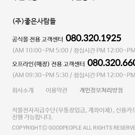
(주)좋은사람들
080.320.1925
대표 이성현,박영환
공식몰 전용 고객센터
| 개인정보관리책임자 김상현
소재지 서울특별시 마포구 마포대로4다길 41 마포
(
AM 10:00~PM 5:00
/ 점심시간
PM 12:00~PM
통신판매업 신고번호 2023-서울마포-3931호
080.320.66
오프라인(매장) 전용 고객센터
사업자등록번호 105-81-58242
(
AM 09:30~PM 5:30
/ 점심시간
PM 12:00~PM
FAX 02-6380-5020
회사소개
이용약관
개인정보처리방침
E-MAIL goodpeople@gpin.co.kr
사업자정보확인
이니시스 에스크로 서비스
직불전자지급수단(무통장입금, 계좌이체), 신용카드
진행 가능합니다.
COPYRIGHTⒸ GOODPEOPLE ALL RIGHTS RESERV