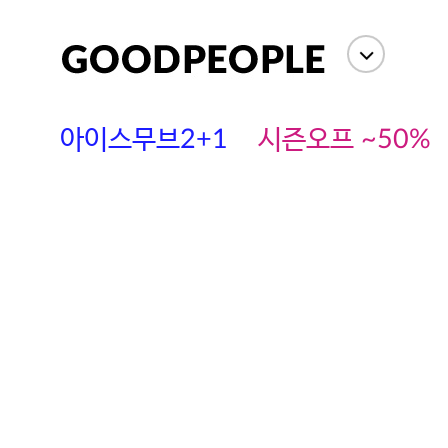
아이스무브2+1
시즌오프 ~50%
에스까다
스딘
츄츄안나