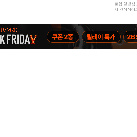
풀컵 밑받침 
서 안정적이