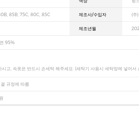
색상
핑
80B, 85B, 75C, 80C, 85C
제조사/수입자
(주
제조년월
20
면 95%
하시고, 속옷은 반드시 손세탁 해주세요. (세탁기 사용시 세탁망에 넣어서
결 규정에 따름
0원