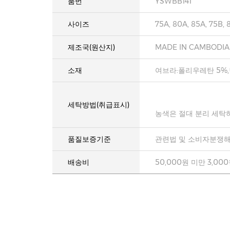
품번
YSWBB141
사이즈
75A, 80A, 85A, 75B, 
제조국(원산지)
MADE IN CAMBODIA
소재
여브라:폴리우레탄 5%,
세탁방법(취급표시)
농색은 절대 분리 세탁
품질보증기준
관련법 및 소비자분쟁해
배송비
50,000원 미만 3,00