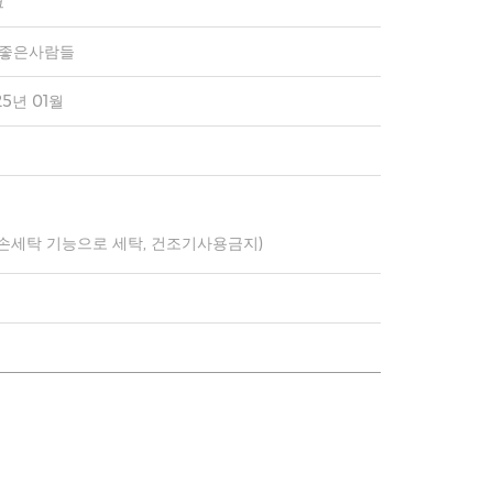
크
)좋은사람들
25년 01월
 손세탁 기능으로 세탁, 건조기사용금지)