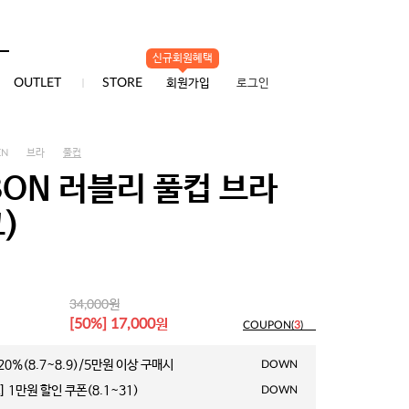
신규회원혜택
0
OUTLET
STORE
회원가입
로그인
EN
브라
풀컵
BON 러블리 풀컵 브라
)
원
34,000
원
[50%] 17,000
COUPON(
3
)
0%(8.7~8.9)/5만원 이상 구매시
DOWN
 1만원 할인 쿠폰(8.1~31)
DOWN