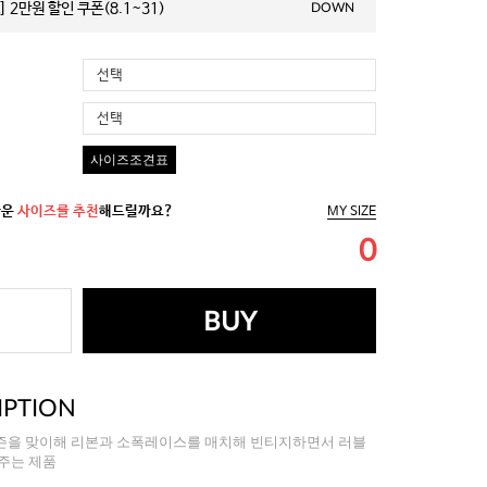
 2만원 할인 쿠폰(8.1~31)
DOWN
선택
선택
사이즈조견표
까운
사이즈를 추천
해드릴까요?
MY SIZE
0
BUY
IPTION
즌을 맞이해 리본과 소폭레이스를 매치해 빈티지하면서 러블
주는 제품