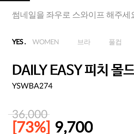
썸네일을 좌우로 스와이프 해주세
YES
.
WOMEN
브라
풀컵
DAILY EASY 피치 몰
YSWBA274
36,000
[73%]
9,700