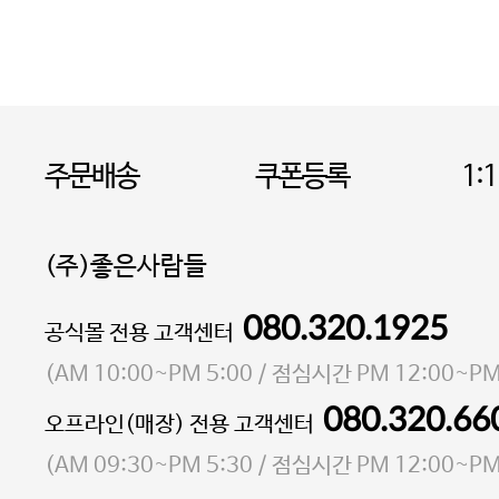
주문배송
쿠폰등록
1:
(주)좋은사람들
080.320.1925
대표 이성현,박영환
공식몰 전용 고객센터
| 개인정보관리책임자 김상현
소재지 서울특별시 마포구 마포대로4다길 41 마포
(
AM 10:00~PM 5:00
/ 점심시간
PM 12:00~PM
통신판매업 신고번호 2023-서울마포-3931호
080.320.66
오프라인(매장) 전용 고객센터
사업자등록번호 105-81-58242
(
AM 09:30~PM 5:30
/ 점심시간
PM 12:00~PM
FAX 02-6380-5020