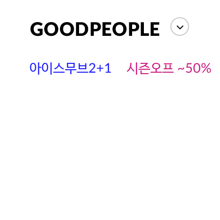
아이스무브2+1
시즌오프 ~50%
에스까다
스딘
츄츄안나