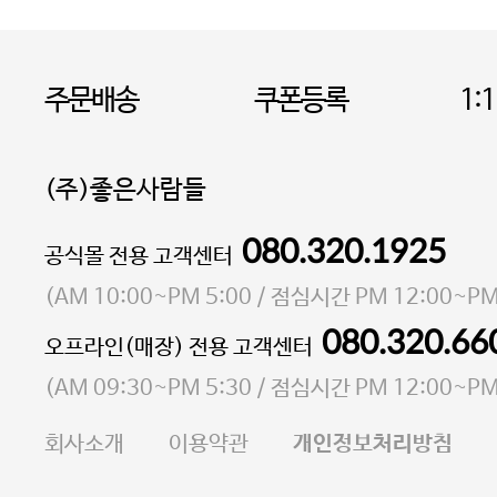
주문배송
쿠폰등록
1:
(주)좋은사람들
080.320.1925
대표 이성현,박영환
공식몰 전용 고객센터
| 개인정보관리책임자 김상현
소재지 서울특별시 마포구 마포대로4다길 41 마포
(
AM 10:00~PM 5:00
/ 점심시간
PM 12:00~PM
통신판매업 신고번호 2023-서울마포-3931호
080.320.66
오프라인(매장) 전용 고객센터
사업자등록번호 105-81-58242
(
AM 09:30~PM 5:30
/ 점심시간
PM 12:00~PM
FAX 02-6380-5020
회사소개
이용약관
개인정보처리방침
E-MAIL goodpeople@gpin.co.kr