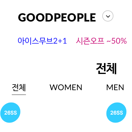
아이스무브2+1
시즌오프 ~50%
전체
전체
WOMEN
MEN
에스까다
스딘
츄츄안나