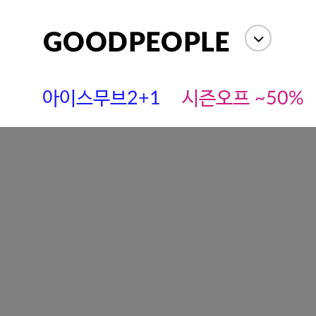
아이스무브2+1
시즌오프 ~50%
soldout
에스까다
스딘
츄츄안나