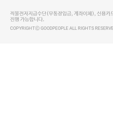
E-MAIL goodpeople@gpin.co.kr
사업자정보확인
이니시스 에스크로 서비스
직불전자지급수단(무통장입금, 계좌이체), 신용카드
진행 가능합니다.
COPYRIGHTⒸ GOODPEOPLE ALL RIGHTS RESERV