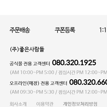
주문배송
쿠폰등록
1:
(주)좋은사람들
080.320.1925
대표 이성현,박영환
공식몰 전용 고객센터
| 개인정보관리책임자 김상현
소재지 서울특별시 마포구 마포대로4다길 41 마포
(
AM 10:00~PM 5:00
/ 점심시간
PM 12:00~PM
통신판매업 신고번호 2023-서울마포-3931호
080.320.66
오프라인(매장) 전용 고객센터
사업자등록번호 105-81-58242
(
AM 09:30~PM 5:30
/ 점심시간
PM 12:00~PM
FAX 02-6380-5020
회사소개
이용약관
개인정보처리방침