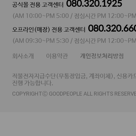
080.320.1925
대표 이성현,박영환
공식몰 전용 고객센터
| 개인정보관리책임자 김상현
소재지 서울특별시 마포구 마포대로4다길 41 마포
(
AM 10:00~PM 5:00
/ 점심시간
PM 12:00~PM
통신판매업 신고번호 2023-서울마포-3931호
080.320.66
오프라인(매장) 전용 고객센터
사업자등록번호 105-81-58242
(
AM 09:30~PM 5:30
/ 점심시간
PM 12:00~PM
FAX 02-6380-5020
회사소개
이용약관
개인정보처리방침
E-MAIL goodpeople@gpin.co.kr
사업자정보확인
이니시스 에스크로 서비스
직불전자지급수단(무통장입금, 계좌이체), 신용카드
진행 가능합니다.
COPYRIGHTⒸ GOODPEOPLE ALL RIGHTS RESERV