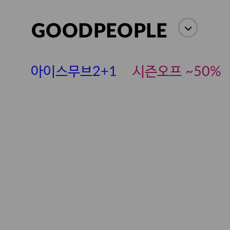
아이스무브2+1
시즌오프 ~50%
에스까다
스딘
츄츄안나