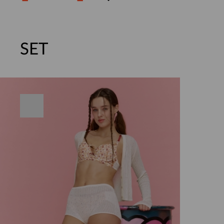
SET
주말특가 20%(8.7~8.9)/5만원 이
[썸머블프] 1만원 할인 쿠폰(8.1~31)
[썸머블프] 2만원 할인 쿠폰(8.1~31)