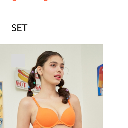
SET
주말특가 20%(8.7~8.9)/5만원 이
[썸머블프] 1만원 할인 쿠폰(8.1~31)
[썸머블프] 2만원 할인 쿠폰(8.1~31)