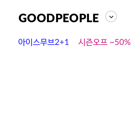
아이스무브2+1
시즌오프 ~50%
에스까다
스딘
츄츄안나