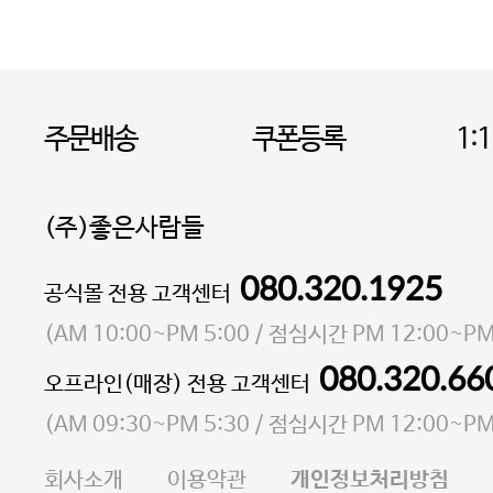
주문배송
쿠폰등록
1:
(주)좋은사람들
080.320.1925
대표 이성현,박영환
공식몰 전용 고객센터
| 개인정보관리책임자 김상현
소재지 서울특별시 마포구 마포대로4다길 41 마포
(
AM 10:00~PM 5:00
/ 점심시간
PM 12:00~PM
통신판매업 신고번호 2023-서울마포-3931호
080.320.66
오프라인(매장) 전용 고객센터
사업자등록번호 105-81-58242
(
AM 09:30~PM 5:30
/ 점심시간
PM 12:00~PM
FAX 02-6380-5020
회사소개
이용약관
개인정보처리방침