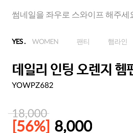
썸네일을 좌우로 스와이프 해주세
YES
.
WOMEN
팬티
햄라인
데일리 인팅 오렌지 헴
YOWPZ682
18,000
[56%]
8,000