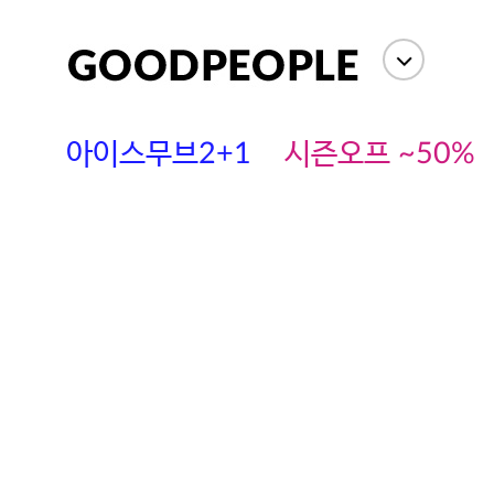
아이스무브2+1
시즌오프 ~50%
에스까다
스딘
츄츄안나