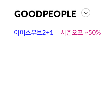
아이스무브2+1
시즌오프 ~50%
에스까다
스딘
츄츄안나