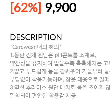
[62%]
9,900
DESCRIPTION
주말특가 20%(8.7~8.9)/5만원 이
*Carewear 내의 하의*
[썸머블프] 1만원 할인 쿠폰(8.1~31)
1.몸판 전체 원단은 pH콘트롤 소재로,
약산성을 유지하여 입을수록 촉촉해지는 고
2.얇고 부드럽게 몸을 감싸주어 가을부터 
[썸머블프] 2만원 할인 쿠폰(8.1~31)
부담없이 착용가능하며, 잠옷 대용으로 잘때 
3.옆선 후라이스 원단 매치로 몸을 조이지
밀착되어 편안한 착용감 제공.