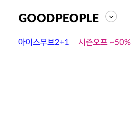
아이스무브2+1
시즌오프 ~50%
에스까다
스딘
츄츄안나