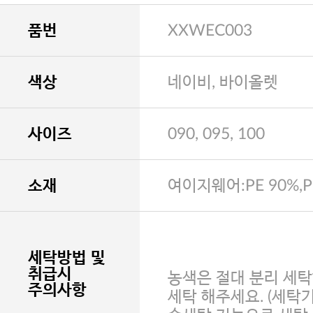
품번
XXWEC003
색상
네이비, 바이올렛
사이즈
090, 095, 100
소재
여이지웨어:PE 90%,P
세탁방법 및
취급시
농색은 절대 분리 세탁
주의사항
세탁 해주세요. (세탁