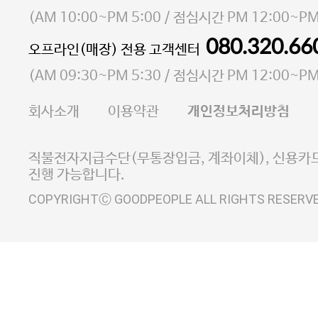
소재지 서울특별시 마포구 마포대로4다길 41 마포
(
AM 10:00~PM 5:00
/ 점심시간
PM 12:00~PM
통신판매업 신고번호 2023-서울마포-3931호
080.320.66
오프라인(매장) 전용 고객센터
사업자등록번호 105-81-58242
(
AM 09:30~PM 5:30
/ 점심시간
PM 12:00~PM
FAX 02-6380-5020
회사소개
이용약관
개인정보처리방침
E-MAIL goodpeople@gpin.co.kr
사업자정보확인
이니시스 에스크로 서비스
직불전자지급수단(무통장입금, 계좌이체), 신용카드
진행 가능합니다.
COPYRIGHTⒸ GOODPEOPLE ALL RIGHTS RESERV