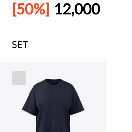
[50%]
12,000
SET
주말특가 20%(8.7~8.9)/5만원 이
파자마 20%(8.5~31) / 구매금액 