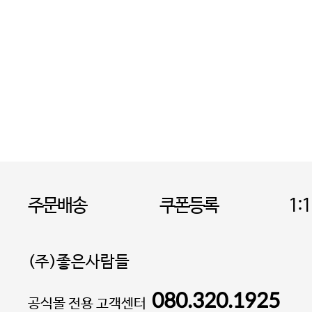
주문배송
쿠폰등록
1:
(주)좋은사람들
080.320.1925
대표 이성현,박영환
공식몰 전용 고객센터
| 개인정보관리책임자 김상현