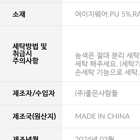
소재
여이지웨어:PU 5%,RA
세탁방법 및
취급시
농색은 절대 분리 세탁
주의사항
세탁 해주세요. (세탁
손세탁 기능으로 세탁
제조자/수입자
(주)좋은사람들
제조국(원산지)
MADE IN CHINA
제조년월
2024년 03월