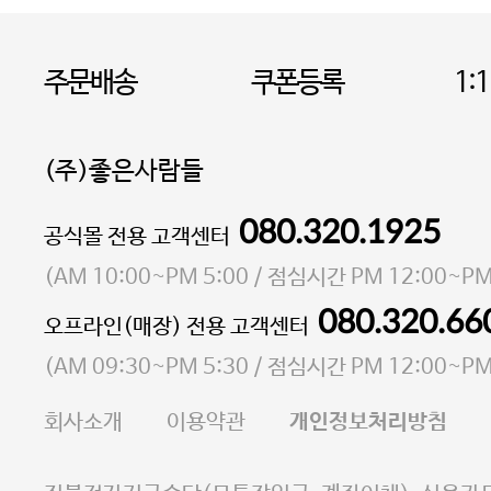
주문배송
쿠폰등록
1:
(주)좋은사람들
080.320.1925
대표 이성현,박영환
공식몰 전용 고객센터
| 개인정보관리책임자 김상현
소재지 서울특별시 마포구 마포대로4다길 41 마포
(
AM 10:00~PM 5:00
/ 점심시간
PM 12:00~PM
통신판매업 신고번호 2023-서울마포-3931호
080.320.66
오프라인(매장) 전용 고객센터
사업자등록번호 105-81-58242
(
AM 09:30~PM 5:30
/ 점심시간
PM 12:00~PM
FAX 02-6380-5020
회사소개
이용약관
개인정보처리방침
E-MAIL goodpeople@gpin.co.kr
사업자정보확인
이니시스 에스크로 서비스