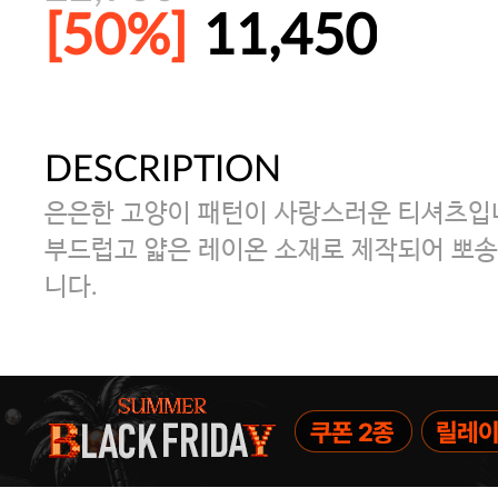
[50%]
11,450
DESCRIPTION
주말특가 20%(8.7~8.9)/5만원 이
은은한 고양이 패턴이 사랑스러운 티셔츠입
[썸머블프] 1만원 할인 쿠폰(8.1~31)
부드럽고 얇은 레이온 소재로 제작되어 뽀
니다.
[썸머블프] 2만원 할인 쿠폰(8.1~31)
파자마 20%(8.5~31) / 구매금액 