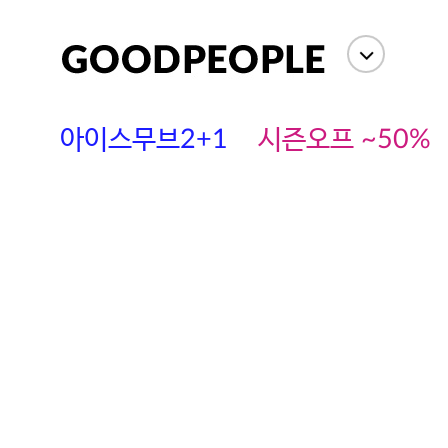
아이스무브2+1
시즌오프 ~50%
에스까다
스딘
츄츄안나