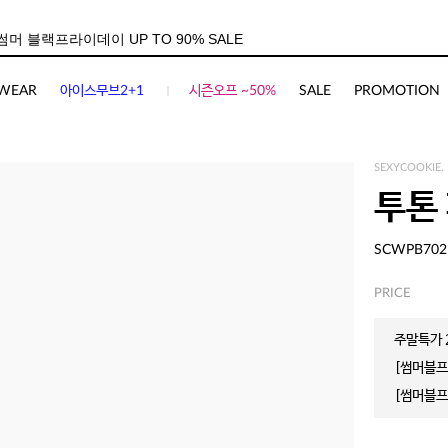
WEAR
아이스무브2+1
시즌오프 ~50%
SALE
PROMOTION
SEXYCOOKIE.
투톤
SCWPB702
PRICE
주말특가 2
[썸머블프]
[썸머블프]