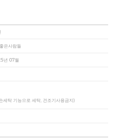
인
)좋은사람들
25년 07월
 손세탁 기능으로 세탁, 건조기사용금지)