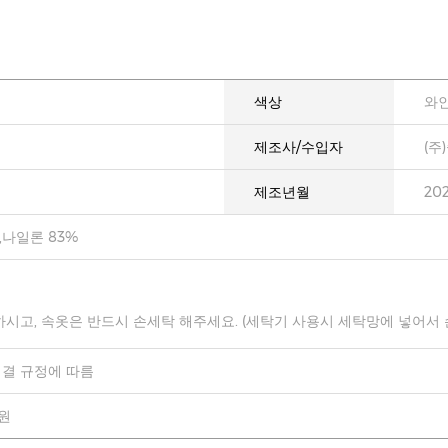
색상
와
제조사/수입자
(주
제조년월
20
,나일론 83%
하시고, 속옷은 반드시 손세탁 해주세요. (세탁기 사용시 세탁망에 넣어서
결 규정에 따름
0원