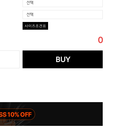
선택
선택
사이즈조견표
0
BUY