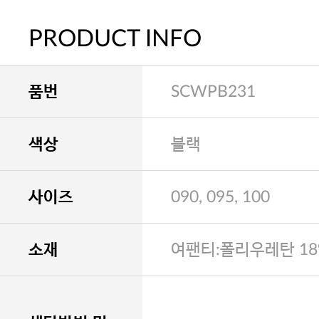
PRODUCT INFO
품번
SCWPB231
색상
블랙
사이즈
090, 095, 100
소재
여팬티:폴리우레탄 18