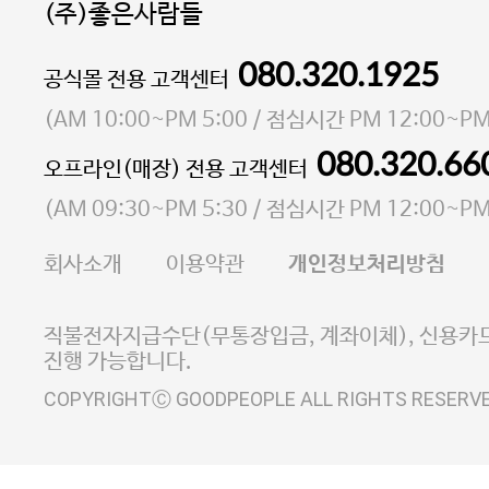
(주)좋은사람들
080.320.1925
대표 이성현,박영환
공식몰 전용 고객센터
| 개인정보관리책임자 김상현
소재지 서울특별시 마포구 마포대로4다길 41 마포
(
AM 10:00~PM 5:00
/ 점심시간
PM 12:00~PM
통신판매업 신고번호 2023-서울마포-3931호
080.320.66
오프라인(매장) 전용 고객센터
사업자등록번호 105-81-58242
(
AM 09:30~PM 5:30
/ 점심시간
PM 12:00~PM
FAX 02-6380-5020
회사소개
이용약관
개인정보처리방침
E-MAIL goodpeople@gpin.co.kr
사업자정보확인
이니시스 에스크로 서비스
직불전자지급수단(무통장입금, 계좌이체), 신용카드
진행 가능합니다.
COPYRIGHTⒸ GOODPEOPLE ALL RIGHTS RESERV