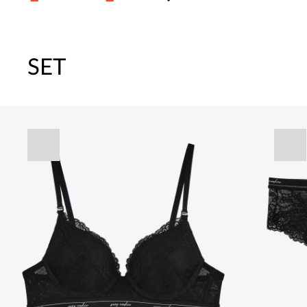
SET
주말특가 20%(8.7~8.9)/5만원 이
[썸머블프] 1만원 할인 쿠폰(8.1~31)
[썸머블프] 2만원 할인 쿠폰(8.1~31)