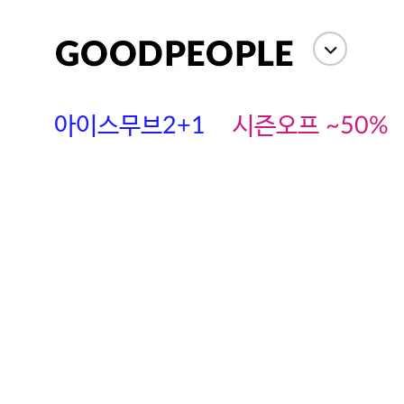
상세정보
사이즈
상품평(
아이스무브2+1
시즌오프 ~50%
에스까다
스딘
츄츄안나