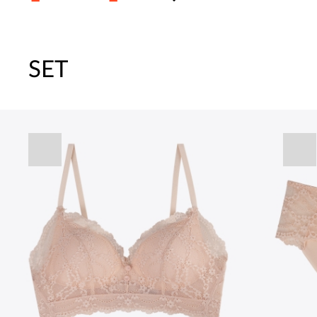
SET
주말특가 20%(8.7~8.9)/5만원 이
[썸머블프] 1만원 할인 쿠폰(8.1~31)
[썸머블프] 2만원 할인 쿠폰(8.1~31)