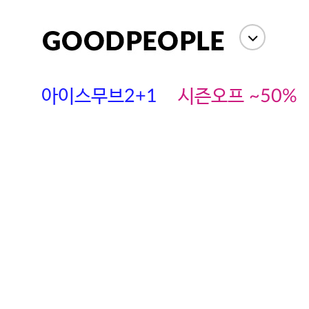
아이스무브2+1
시즌오프 ~50%
에스까다
스딘
츄츄안나