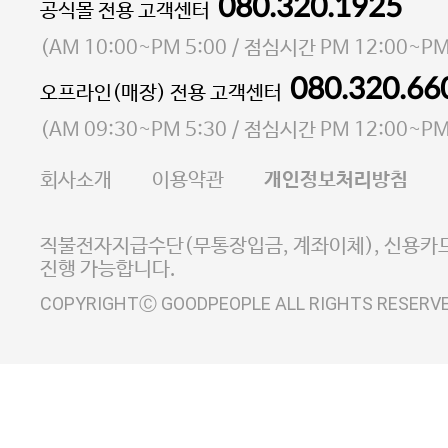
080.320.1925
대표 이성현,박영환
공식몰 전용 고객센터
| 개인정보관리책임자 김상현
소재지 서울특별시 마포구 마포대로4다길 41 마포
(
AM 10:00~PM 5:00
/ 점심시간
PM 12:00~PM
통신판매업 신고번호 2023-서울마포-3931호
080.320.66
오프라인(매장) 전용 고객센터
사업자등록번호 105-81-58242
(
AM 09:30~PM 5:30
/ 점심시간
PM 12:00~PM
FAX 02-6380-5020
회사소개
이용약관
개인정보처리방침
E-MAIL goodpeople@gpin.co.kr
사업자정보확인
이니시스 에스크로 서비스
직불전자지급수단(무통장입금, 계좌이체), 신용카드
진행 가능합니다.
COPYRIGHTⒸ GOODPEOPLE ALL RIGHTS RESERV