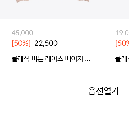
45,000
19,
[50%]
22,500
[50
클래식 버튼 레이스 베이지 브
클래
라렛
SEXYCOOKIE
SEX
옵션열기