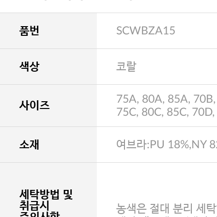
품번
SCWBZA15
색상
코랄
75A, 80A, 85A, 70B,
사이즈
75C, 80C, 85C, 70D,
소재
여브라:PU 18%,NY 
세탁방법 및
취급시
농색은 절대 분리 세탁
주의사항