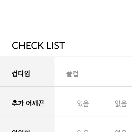
CHECK LIST
컵타입
풀컵
추가 어깨끈
있음
없음