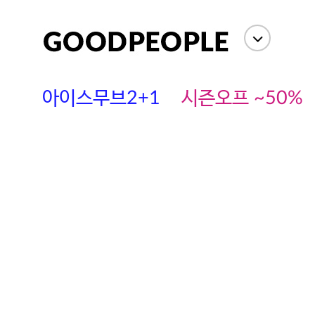
아이스무브2+1
시즌오프 ~50%
에스까다
스딘
츄츄안나