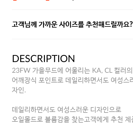
고객님께 가까운 사이즈를 추천해드릴까요?
주말특가 20%(8.7~8.9)/5만원 이
[썸머블프] 1만원 할인 쿠폰(8.1~31)
DESCRIPTION
23FW 가을무드에 어울리는 KA, CL 컬러의
[썸머블프] 2만원 할인 쿠폰(8.1~31)
어깨장식 포인트로 데일리하면서도 여성스러
자인.
데일리하면서도 여성스러운 디자인으로
오일몰드로 볼륨감을 찾는고객에게 추천 제