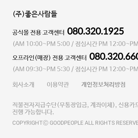
(주)좋은사람들
080.320.1925
대표 이성현,박영환
공식몰 전용 고객센터
| 개인정보관리책임자 김상현
소재지 서울특별시 마포구 마포대로4다길 41 마포
(
AM 10:00~PM 5:00
/ 점심시간
PM 12:00~PM
통신판매업 신고번호 2023-서울마포-3931호
080.320.66
오프라인(매장) 전용 고객센터
사업자등록번호 105-81-58242
(
AM 09:30~PM 5:30
/ 점심시간
PM 12:00~PM
FAX 02-6380-5020
회사소개
이용약관
개인정보처리방침
E-MAIL goodpeople@gpin.co.kr
사업자정보확인
이니시스 에스크로 서비스
직불전자지급수단(무통장입금, 계좌이체), 신용카드
진행 가능합니다.
COPYRIGHTⒸ GOODPEOPLE ALL RIGHTS RESERV