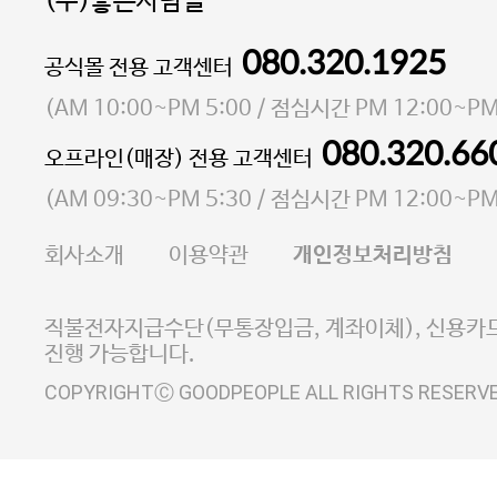
(주)좋은사람들
080.320.1925
대표 이성현,박영환
공식몰 전용 고객센터
| 개인정보관리책임자 김상현
소재지 서울특별시 마포구 마포대로4다길 41 마포
(
AM 10:00~PM 5:00
/ 점심시간
PM 12:00~PM
통신판매업 신고번호 2023-서울마포-3931호
080.320.66
오프라인(매장) 전용 고객센터
사업자등록번호 105-81-58242
(
AM 09:30~PM 5:30
/ 점심시간
PM 12:00~PM
FAX 02-6380-5020
회사소개
이용약관
개인정보처리방침
E-MAIL goodpeople@gpin.co.kr
사업자정보확인
이니시스 에스크로 서비스
직불전자지급수단(무통장입금, 계좌이체), 신용카드
진행 가능합니다.
COPYRIGHTⒸ GOODPEOPLE ALL RIGHTS RESERV