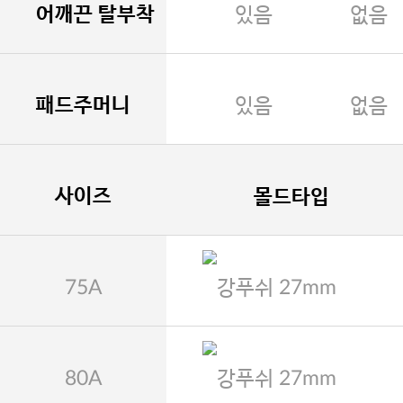
어깨끈 탈부착
있음
없음
패드주머니
있음
없음
사이즈
몰드타입
75A
강푸쉬 27mm
80A
강푸쉬 27mm