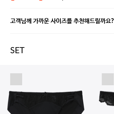
고객님께 가까운 사이즈를 추천해드릴까요?
주말특가 20%(8.7~8.9)/5만원 이
[썸머블프] 1만원 할인 쿠폰(8.1~31)
SET
[썸머블프] 2만원 할인 쿠폰(8.1~31)