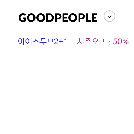
아이스무브2+1
시즌오프 ~50%
에스까다
스딘
츄츄안나