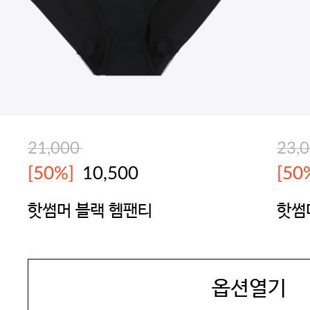
21,000
23,
[50%]
10,500
[50
핫썸머 블랙 헴팬티
핫썸
SEXYCOOKIE
SEX
옵션열기