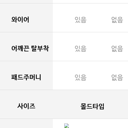
와이어
있음
없음
어깨끈 탈부착
있음
없음
패드주머니
있음
없음
사이즈
몰드타입