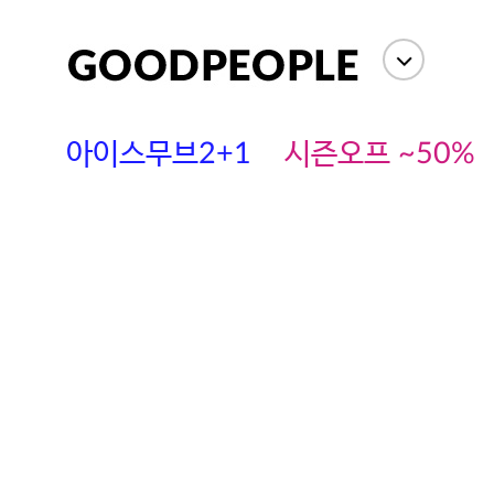
아이스무브2+1
시즌오프 ~50%
에스까다
스딘
츄츄안나