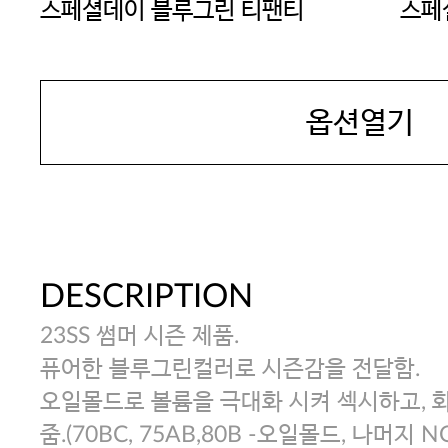
스페셜데이 블루그린 티팬티
스페
팬티
SEXYCOOKIE
SEX
옵션열기
DESCRIPTION
23SS 썸머 시즌 제품.
퓨어한 블루그린컬러로 시즌감을 전달함.
오일몰드로 볼륨을 극대화 시켜 섹시하고, 
줌.(70BC, 75AB,80B -오일몰드, 나머지 N