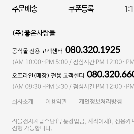
주문배송
쿠폰등록
1:
(주)좋은사람들
080.320.1925
대표 이성현,박영환
공식몰 전용 고객센터
| 개인정보관리책임자 김상현
소재지 서울특별시 마포구 마포대로4다길 41 마포
(
AM 10:00~PM 5:00
/ 점심시간
PM 12:00~PM
통신판매업 신고번호 2023-서울마포-3931호
080.320.66
오프라인(매장) 전용 고객센터
사업자등록번호 105-81-58242
(
AM 09:30~PM 5:30
/ 점심시간
PM 12:00~PM
FAX 02-6380-5020
회사소개
이용약관
개인정보처리방침
E-MAIL goodpeople@gpin.co.kr
사업자정보확인
이니시스 에스크로 서비스
직불전자지급수단(무통장입금, 계좌이체), 신용카드
진행 가능합니다.