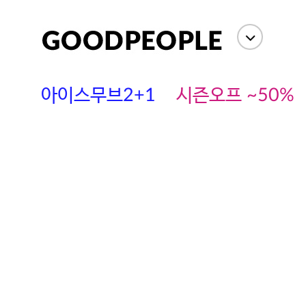
아이스무브2+1
시즌오프 ~50%
에스까다
스딘
츄츄안나