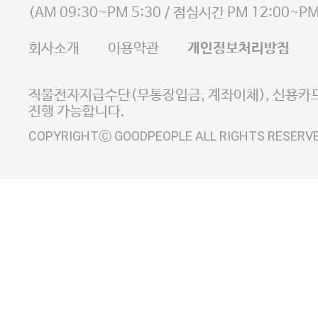
사업자등록번호 105-81-58242
(
AM 09:30~PM 5:30
/ 점심시간
PM 12:00~PM
FAX 02-6380-5020
회사소개
이용약관
개인정보처리방침
E-MAIL goodpeople@gpin.co.kr
사업자정보확인
이니시스 에스크로 서비스
직불전자지급수단(무통장입금, 계좌이체), 신용카드
진행 가능합니다.
COPYRIGHTⒸ GOODPEOPLE ALL RIGHTS RESERV