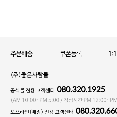
주문배송
쿠폰등록
1:
(주)좋은사람들
080.320.1925
대표 이성현,박영환
공식몰 전용 고객센터
| 개인정보관리책임자 김상현
소재지 서울특별시 마포구 마포대로4다길 41 마포
(
AM 10:00~PM 5:00
/ 점심시간
PM 12:00~PM
통신판매업 신고번호 2023-서울마포-3931호
080.320.66
오프라인(매장) 전용 고객센터