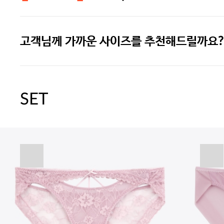
고객님께 가까운 사이즈를 추천해드릴까요?
주말특가 20%(8.7~8.9)/5만원 이
[썸머블프] 1만원 할인 쿠폰(8.1~31)
SET
[썸머블프] 2만원 할인 쿠폰(8.1~31)