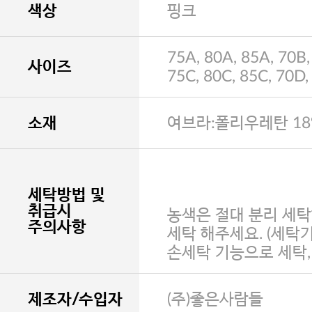
색상
핑크
75A, 80A, 85A, 70B,
사이즈
75C, 80C, 85C, 70D,
소재
여브라:폴리우레탄 18
세탁방법 및
취급시
농색은 절대 분리 세탁
주의사항
세탁 해주세요. (세탁
손세탁 기능으로 세탁
제조자/수입자
(주)좋은사람들