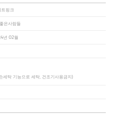
이트핑크
)좋은사람들
24년 02월
 손세탁 기능으로 세탁, 건조기사용금지)