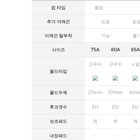
컵 타입
풀컵
추가 어깨끈
있음
없
어깨끈 탈부착
가능
불
사이즈
75A
80A
85A
강푸쉬
강푸쉬
노말
몰드타입
몰드두께
27mm
27mm
6m
후크갯수
2단
2단
2단
보조패드
N
N
N
내장패드
-
-
-