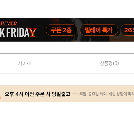
사이즈
상품평(
3
)