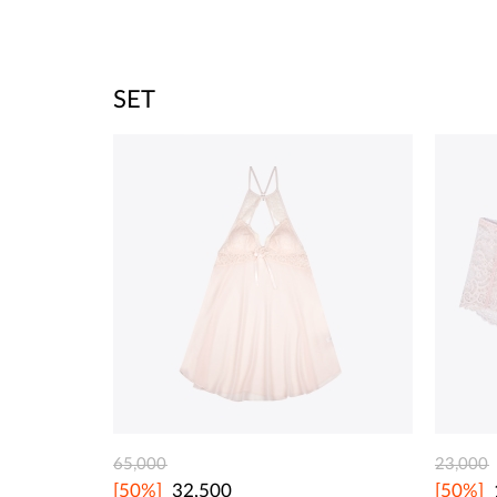
SET
65,000
23,000
[50%]
32,500
[50%]