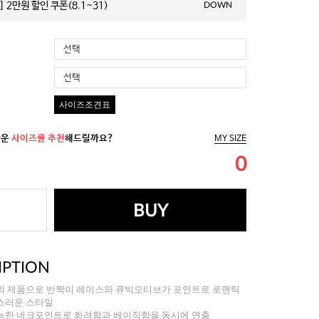
 2만원 할인 쿠폰(8.1~31)
DOWN
선택
선택
사이즈조견표
까운
사이즈를 추천
해드릴까요?
MY SIZE
0
BUY
IPTION
의 제품으로 반짝이 레이스와 큐빅모티브가 포인트로 로맨틱
스러운 스타일
능한 네크포인트로 화려함과 베이직함을 동시에 연출