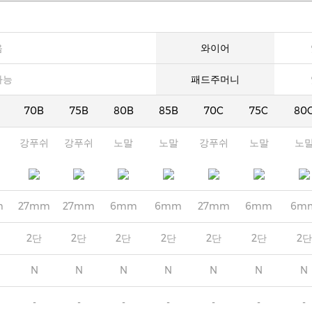
음
와이어
가능
패드주머니
70B
75B
80B
85B
70C
75C
80
강푸쉬
강푸쉬
노말
노말
강푸쉬
노말
노
m
27mm
27mm
6mm
6mm
27mm
6mm
6m
2단
2단
2단
2단
2단
2단
2단
N
N
N
N
N
N
N
-
-
-
-
-
-
-