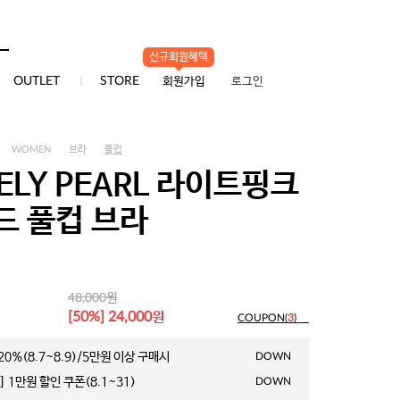
신규회원혜택
0
OUTLET
STORE
회원가입
로그인
WOMEN
브라
풀컵
ELY PEARL 라이트핑크
드 풀컵 브라
원
48,000
원
[50%] 24,000
COUPON(
3
)
0%(8.7~8.9)/5만원 이상 구매시
DOWN
 1만원 할인 쿠폰(8.1~31)
DOWN