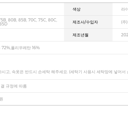
색상
라
75B, 80B, 85B, 70C, 75C, 80C,
제조사/수입자
(주
 85D
제조년월
20
 72%,폴리우레탄 16%
하시고, 속옷은 반드시 손세탁 해주세요. (세탁기 사용시 세탁망에 넣어서
결 규정에 따름
0원