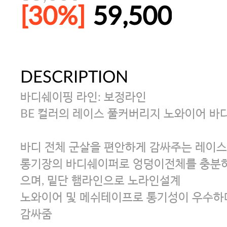
[30%]
59,500
DESCRIPTION
주말특가 20%(8.7~8.9)/5만원 이
바디쉐이핑 라인: 보정라인
[썸머블프] 1만원 할인 쿠폰(8.1~31)
BE 컬러의 레이스 풀커버리지 노와이어 바
바디 전체 군살을 편안하게 감싸주는 레이
[썸머블프] 2만원 할인 쿠폰(8.1~31)
롱기장의 바디쉐이퍼로 엉덩이전체를 충분히
으며, 밑단 햄라인으로 노라인설계
노와이어 및 메쉬테이프로 통기성이 우수하
감싸줌