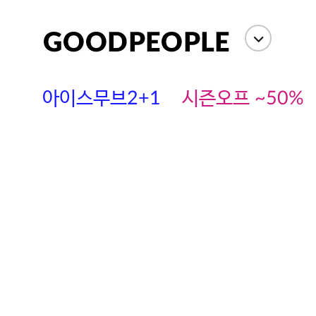
아이스무브2+1
시즌오프 ~50%
에스까다
스딘
츄츄안나