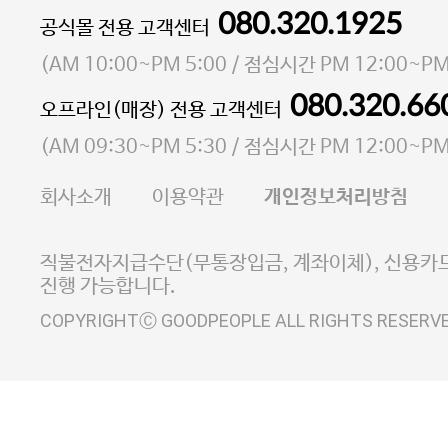
080.320.1925
대표 이성현,박영환
공식몰 전용 고객센터
| 개인정보관리책임자 김상현
소재지 서울특별시 마포구 마포대로4다길 41 마포
(
AM 10:00~PM 5:00
/ 점심시간
PM 12:00~PM
통신판매업 신고번호 2023-서울마포-3931호
080.320.66
오프라인(매장) 전용 고객센터
사업자등록번호 105-81-58242
(
AM 09:30~PM 5:30
/ 점심시간
PM 12:00~PM
FAX 02-6380-5020
회사소개
이용약관
개인정보처리방침
E-MAIL goodpeople@gpin.co.kr
사업자정보확인
이니시스 에스크로 서비스
직불전자지급수단(무통장입금, 계좌이체), 신용카드
진행 가능합니다.
COPYRIGHTⒸ GOODPEOPLE ALL RIGHTS RESERV