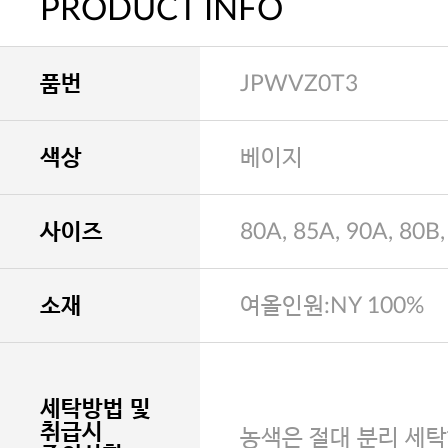
PRODUCT INFO
품번
JPWVZ0T3
색상
베이지
사이즈
80A, 85A, 90A, 80B,
소재
여올인원:NY 100%
세탁방법 및
취급시
농색은 절대 분리 세탁