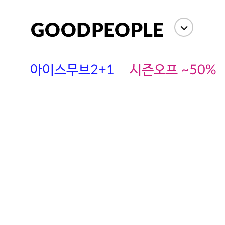
아이스무브2+1
시즌오프 ~50%
에스까다
스딘
츄츄안나