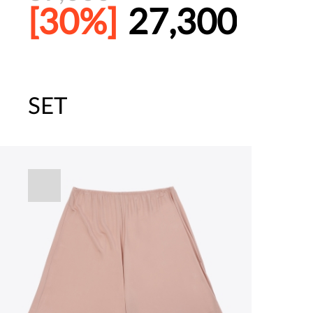
[30%]
27,300
SET
주말특가 20%(8.7~8.9)/5만원 이
[썸머블프] 1만원 할인 쿠폰(8.1~31)
[썸머블프] 2만원 할인 쿠폰(8.1~31)