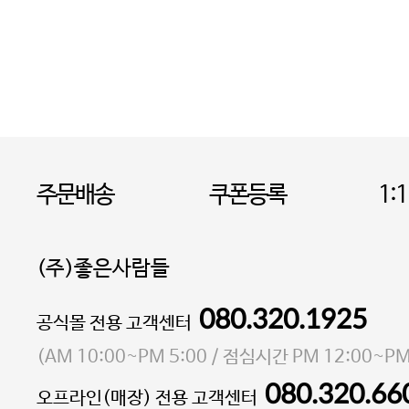
주문배송
쿠폰등록
1:
(주)좋은사람들
080.320.1925
대표 이성현,박영환
공식몰 전용 고객센터
| 개인정보관리책임자 김상현
소재지 서울특별시 마포구 마포대로4다길 41 마포
(
AM 10:00~PM 5:00
/ 점심시간
PM 12:00~PM
통신판매업 신고번호 2023-서울마포-3931호
080.320.66
오프라인(매장) 전용 고객센터