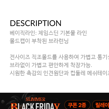
DESCRIPTION
베이직라인: 제임스딘 기본물 라인
몰드캡이 부착된 브라런닝
전사이즈 직조몰드를 사용하여 가볍고 통기
브라없이 가볍고 편안하게 착장가능.
시원한 촉감의 인견원단과 컵둘레 메쉬테이