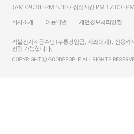
사업자등록번호 105-81-58242
(
AM 09:30~PM 5:30
/ 점심시간
PM 12:00~PM
FAX 02-6380-5020
회사소개
이용약관
개인정보처리방침
E-MAIL goodpeople@gpin.co.kr
사업자정보확인
이니시스 에스크로 서비스
직불전자지급수단(무통장입금, 계좌이체), 신용카드
진행 가능합니다.
COPYRIGHTⒸ GOODPEOPLE ALL RIGHTS RESERV