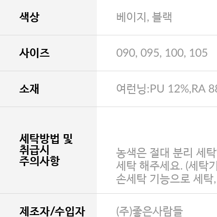
색상
베이지, 블랙
사이즈
090, 095, 100, 105
소재
여런닝:PU 12%,RA 8
세탁방법 및
취급시
농색은 절대 분리 세탁
주의사항
세탁 해주세요. (세탁
손세탁 기능으로 세탁
제조자/수입자
(주)좋은사람들