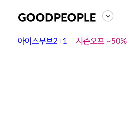
아이스무브2+1
시즌오프 ~50%
에스까다
스딘
츄츄안나