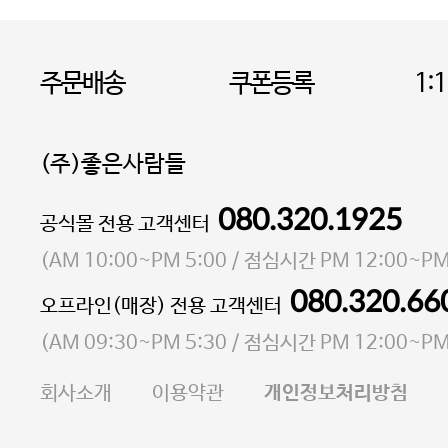
주문배송
쿠폰등록
1:
(주)좋은사람들
080.320.1925
대표 이성현,박영환
공식몰 전용 고객센터
| 개인정보관리책임자 김상현
소재지 서울특별시 마포구 마포대로4다길 41 마포
(
AM 10:00~PM 5:00
/ 점심시간
PM 12:00~PM
통신판매업 신고번호 2023-서울마포-3931호
080.320.66
오프라인(매장) 전용 고객센터
사업자등록번호 105-81-58242
(
AM 09:30~PM 5:30
/ 점심시간
PM 12:00~PM
FAX 02-6380-5020
회사소개
이용약관
개인정보처리방침
E-MAIL goodpeople@gpin.co.kr
사업자정보확인
이니시스 에스크로 서비스