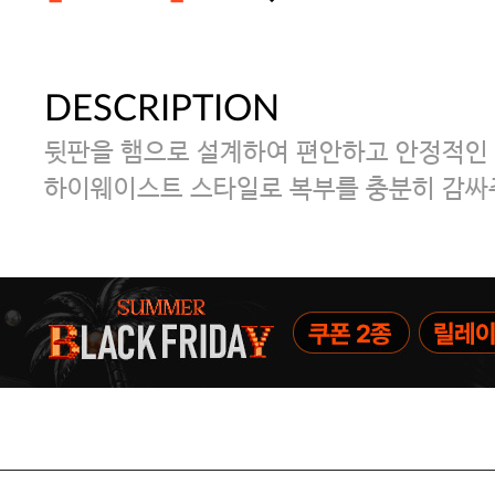
DESCRIPTION
[썸머블프] 1만원 할인 쿠폰(8.1~31)
뒷판을 햄으로 설계하여 편안하고 안정적인 
[썸머블프] 2만원 할인 쿠폰(8.1~31)
하이웨이스트 스타일로 복부를 충분히 감싸