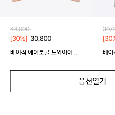
44,000
30,
[30%]
30,800
[30
베이직 에어로쿨 노와이어 브
베이
라
(BK
JAMES DEAN
JAM
옵션열기