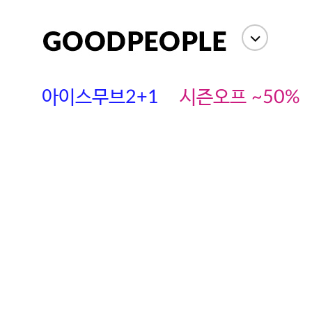
아이스무브2+1
시즌오프 ~50%
에스까다
스딘
츄츄안나