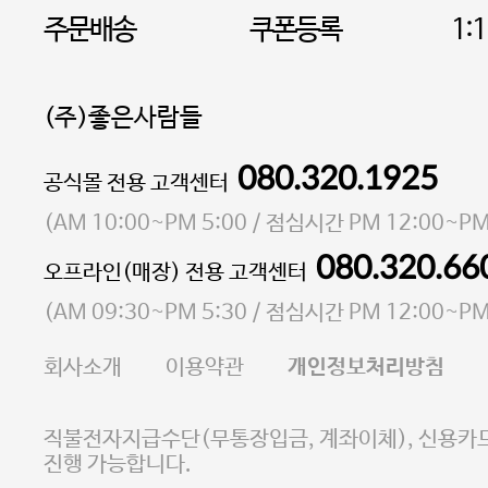
주문배송
쿠폰등록
1:
(주)좋은사람들
080.320.1925
대표 이성현,박영환
공식몰 전용 고객센터
| 개인정보관리책임자 김상현
소재지 서울특별시 마포구 마포대로4다길 41 마포
(
AM 10:00~PM 5:00
/ 점심시간
PM 12:00~PM
통신판매업 신고번호 2023-서울마포-3931호
080.320.66
오프라인(매장) 전용 고객센터
사업자등록번호 105-81-58242
(
AM 09:30~PM 5:30
/ 점심시간
PM 12:00~PM
FAX 02-6380-5020
회사소개
이용약관
개인정보처리방침
E-MAIL goodpeople@gpin.co.kr
사업자정보확인
이니시스 에스크로 서비스
직불전자지급수단(무통장입금, 계좌이체), 신용카드
진행 가능합니다.