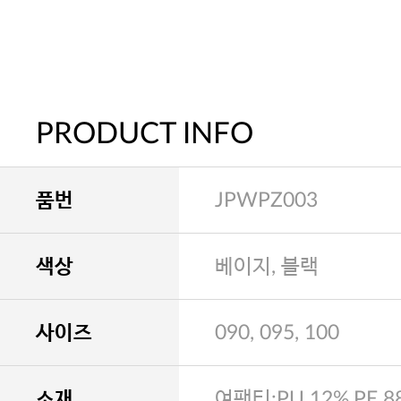
PRODUCT INFO
품번
JPWPZ003
색상
베이지, 블랙
사이즈
090, 095, 100
소재
여팬티:PU 12%,PE 8