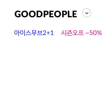
아이스무브2+1
시즌오프 ~50%
에스까다
스딘
츄츄안나