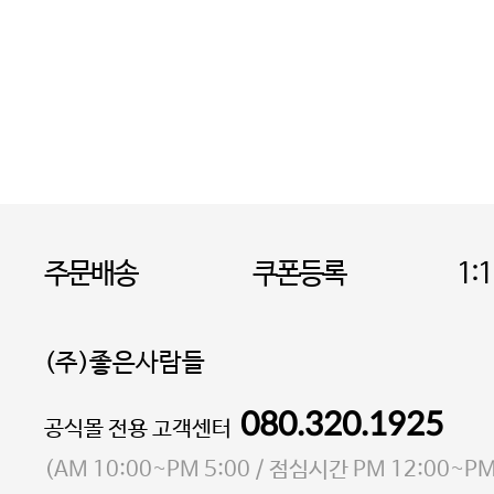
주문배송
쿠폰등록
1:
(주)좋은사람들
080.320.1925
대표 이성현,박영환
공식몰 전용 고객센터
| 개인정보관리책임자 김상현
소재지 서울특별시 마포구 마포대로4다길 41 마포
(
AM 10:00~PM 5:00
/ 점심시간
PM 12:00~PM