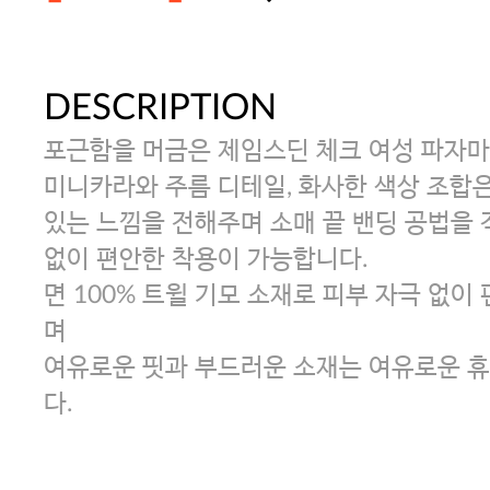
DESCRIPTION
[썸머블프] 1만원 할인 쿠폰(8.1~31)
포근함을 머금은 제임스딘 체크 여성 파자마
[썸머블프] 2만원 할인 쿠폰(8.1~31)
미니카라와 주름 디테일, 화사한 색상 조합
있는 느낌을 전해주며 소매 끝 밴딩 공법을 
없이 편안한 착용이 가능합니다.
파자마 20%(8.5~31) / 구매금액 
면 100% 트윌 기모 소재로 피부 자극 없
며
여유로운 핏과 부드러운 소재는 여유로운 휴
다.