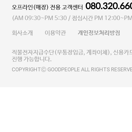
통신판매업 신고번호 2023-서울마포-3931호
080.320.66
오프라인(매장) 전용 고객센터
사업자등록번호 105-81-58242
(
AM 09:30~PM 5:30
/ 점심시간
PM 12:00~PM
FAX 02-6380-5020
회사소개
이용약관
개인정보처리방침
E-MAIL goodpeople@gpin.co.kr
사업자정보확인
이니시스 에스크로 서비스
직불전자지급수단(무통장입금, 계좌이체), 신용카드
진행 가능합니다.
COPYRIGHTⒸ GOODPEOPLE ALL RIGHTS RESERV