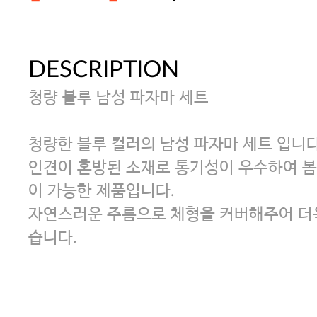
DESCRIPTION
주말특가 20%(8.7~8.9)/5만원 이
청량 블루 남성 파자마 세트
[썸머블프] 1만원 할인 쿠폰(8.1~31)
청량한 블루 컬러의 남성 파자마 세트 입니다
인견이 혼방된 소재로 통기성이 우수하여 
[썸머블프] 2만원 할인 쿠폰(8.1~31)
이 가능한 제품입니다.
자연스러운 주름으로 체형을 커버해주어 더욱
속옷 교체 10% 쿠폰(8.1~31)/7만
습니다.
파자마 20%(8.5~31) / 구매금액 