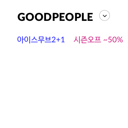
아이스무브2+1
시즌오프 ~50%
에스까다
스딘
츄츄안나