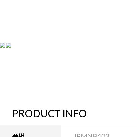
PRODUCT INFO
품번
JPMNB403