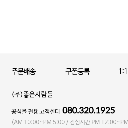
주문배송
쿠폰등록
1:
(주)좋은사람들
080.320.1925
대표 이성현,박영환
공식몰 전용 고객센터
| 개인정보관리책임자 김상현
소재지 서울특별시 마포구 마포대로4다길 41 마포
(
AM 10:00~PM 5:00
/ 점심시간
PM 12:00~PM