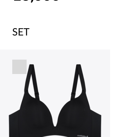
SET
주말특가 20%(8.7~8.9)/5만원 이
[썸머블프] 1만원 할인 쿠폰(8.1~31)
[썸머블프] 2만원 할인 쿠폰(8.1~31)