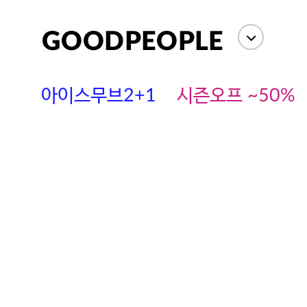
아이스무브2+1
시즌오프 ~50%
에스까다
스딘
츄츄안나