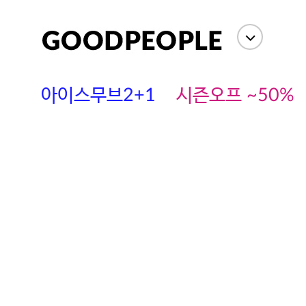
아이스무브2+1
시즌오프 ~50%
에스까다
스딘
츄츄안나