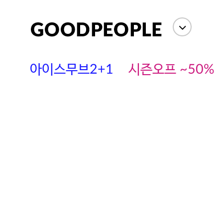
아이스무브2+1
시즌오프 ~50%
에스까다
스딘
츄츄안나