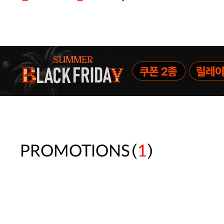
주말특가 20%(8.7~8.9)/5만원 이
[썸머블프] 1만원 할인 쿠폰(8.1~31)
[썸머블프] 2만원 할인 쿠폰(8.1~31)
(
)
PROMOTIONS
1
속옷 교체 10% 쿠폰(8.1~31)/7만