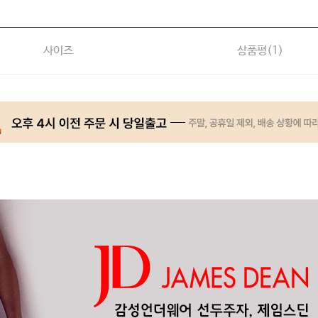
사이즈
상품평(
1
)