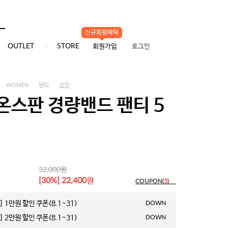
신규회원혜택
0
OUTLET
STORE
회원가입
로그인
WOMEN
팬티
삼각
온스판 경량밴드 팬티 5
원
32,000
원
[30%] 22,400
COUPON(
3
)
 1만원 할인 쿠폰(8.1~31)
DOWN
 2만원 할인 쿠폰(8.1~31)
DOWN