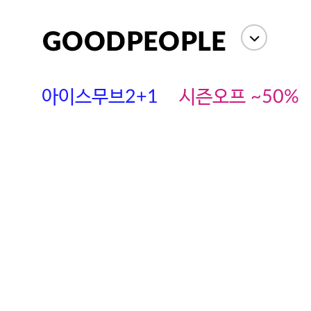
상세정보
사이즈
상품평(
아이스무브2+1
시즌오프 ~50%
에스까다
스딘
츄츄안나