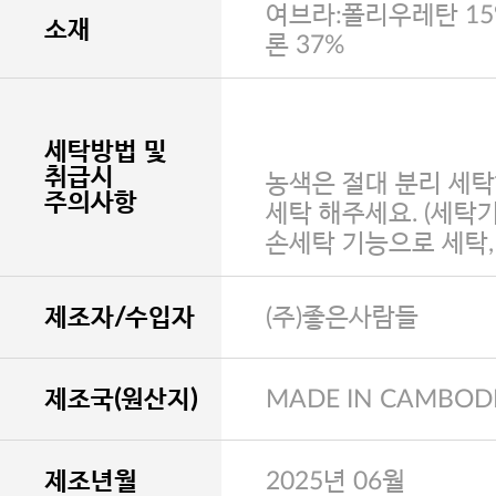
여브라:폴리우레탄 15
소재
론 37%
세탁방법 및
취급시
농색은 절대 분리 세탁
주의사항
세탁 해주세요. (세탁
손세탁 기능으로 세탁
제조자/수입자
(주)좋은사람들
제조국(원산지)
MADE IN CAMBOD
제조년월
2025년 06월