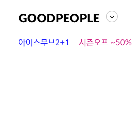
아이스무브2+1
시즌오프 ~50%
에스까다
스딘
츄츄안나