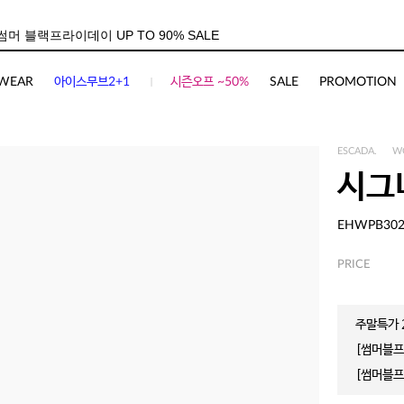
WEAR
아이스무브2+1
시즌오프 ~50%
SALE
PROMOTION
ESCADA.
W
시그
EHWPB30
PRICE
주말특가 2
[썸머블프]
[썸머블프]