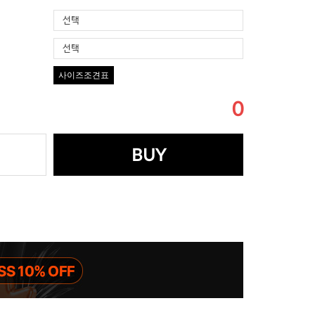
선택
선택
사이즈조견표
0
BUY