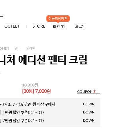
신규회원혜택
0
OUTLET
STORE
회원가입
로그인
OMEN
팬티
햄라인
니처 에디션 팬티 크림
2
원
10,000
원
[30%] 7,000
COUPON(
3
)
0%(8.7~8.9)/5만원 이상 구매시
DOWN
 1만원 할인 쿠폰(8.1~31)
DOWN
 2만원 할인 쿠폰(8.1~31)
DOWN