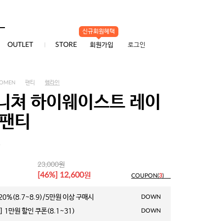
신규회원혜택
0
OUTLET
STORE
회원가입
로그인
OMEN
팬티
햄라인
니쳐 하이웨이스트 레이
헴팬티
1
원
23,000
원
[46%] 12,600
COUPON(
3
)
0%(8.7~8.9)/5만원 이상 구매시
DOWN
 1만원 할인 쿠폰(8.1~31)
DOWN