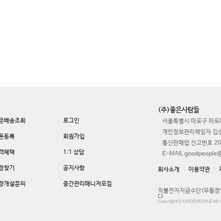
(주)좋은사람들
문배송조회
로그인
서울특별시 마포구 마포대
개인정보관리책임자 김
폰등록
회원가입
통신판매업 신고번호 20
객혜택
1:1 상담
E-MAIL goodpeople@
장찾기
공지사항
회사소개
이용약관
장개설문의
중간관리매니저모집
직불전자지급수단(무통장입
다.
Copyrightⓒ GOODPEOPLE All ri